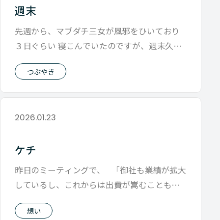
週末
先週から、マブダチ三女が風邪をひいており
３日ぐらい 寝こんでいたのですが、週末久々
に起きてきたら背が伸びてて びっくりし
つぶやき
2026.01.23
ケチ
昨日のミーティングで、 「御社も業績が拡大
しているし、これからは出費が嵩むことも増
えてくるかもしれませんね」 という
想い