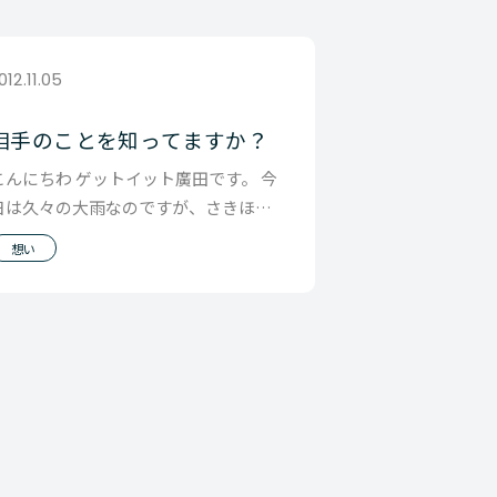
012.11.05
相手のことを知ってますか？
こんにちわ ゲットイット廣田です。 今
日は久々の大雨なのですが、さきほど
滑って転びました。 何年かぶりにで
想い
す。 見てい