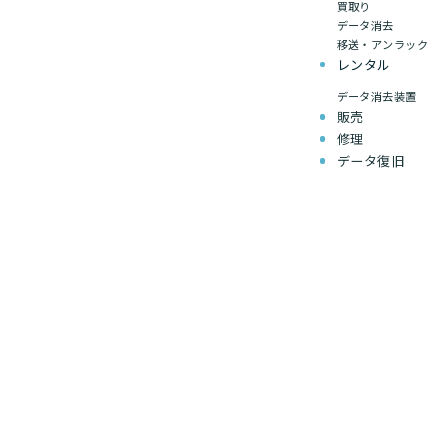
買取り
データ消去
移送・アンラック
レンタル
データ消去装置
販売
修理
データ復旧