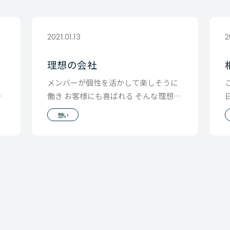
2021.01.13
2
理想の会社
言
メンバーが個性を活かして楽しそうに
な
働き お客様にも喜ばれる そんな理想的
社
な会社を作ろう そんな理想的な会社で
想い
働きたい き