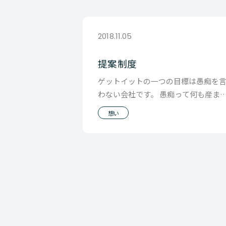
2018.11.05
提案制度
ゲットイットの一つの目標は愚痴を
わない会社です。 愚痴って何も産ま
いので愚痴るぐらいだったらその会
想い
辞めた方がいいの