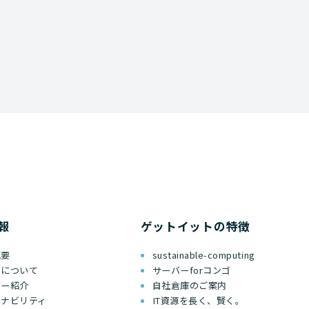
報
ゲットイットの特徴
概要
sustainable-computing
ちについて
サーバーforコンゴ
バー紹介
自社倉庫のご案内
テナビリティ
IT資源を長く、賢く。