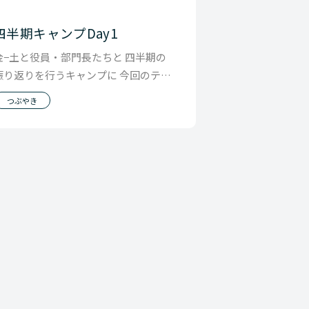
四半期キャンプDay1
金−土と役員・部門長たちと 四半期の
振り返りを行うキャンプに 今回のテー
マは「雲を消す」です。
つぶやき