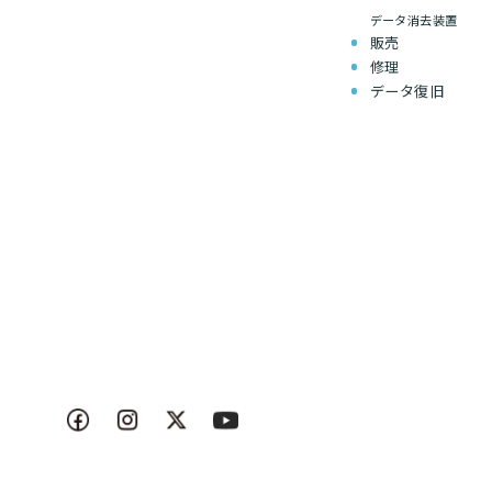
データ消去装置
販売
修理
データ復旧