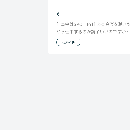
X
仕事中はSPOTIFY任せに 音楽を聴き
がら仕事するのが調子いいのですが 
まいちノラナイ日もあってそう言う
つぶやき
もありま