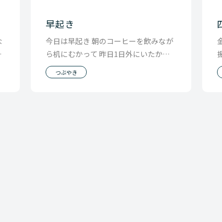
早起き
な
今日は早起き 朝のコーヒーを飲みなが
い
ら机にむかって 昨日1日外にいたか
日
ら、溜まった未読のスラックをみて 返
つぶやき
事するものはし