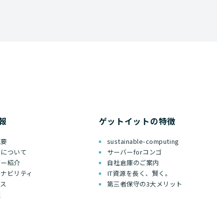
報
ゲットイットの特徴
概要
sustainable-computing
ちについて
サーバーforコンゴ
バー紹介
自社倉庫のご案内
テナビリティ
IT資源を長く、賢く。
セス
第三者保守の3大メリット
報