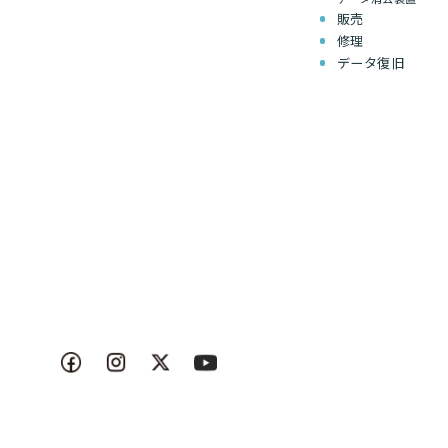
販売
修理
データ復旧