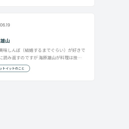
.06.19
原雄山
美味しんぼ（結婚するまでぐらい）が好きで
に読み返すのですが 海原雄山が料理は技法
材自慢ではなく心だと罵倒す
ットイットのこと