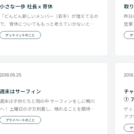
小さな一歩 社長ｘ育休
取
「どんどん新しいメンバー（若手）が増えてるの
昨日
で、 育休についてももっと考えていかないと」
営業
先日の役員会議で育休が話題にあ
為に
ゲットイットのこと
ゲ
2018.06.25
2018
週末はサーフィン
チャ
① 
週末は子供たちと雨の中 サーフィンをしに鴨川
へ！ 土曜日の夕方到着し、晴れることを期待し
ゲッ
就寝するも止まない雨。 昼過ぎか
アプ
プライベートのこと
やり
ゲ