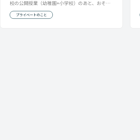
校の公開授業（幼稚園+小学校）のあと、おそら
く今年の課題である「人見知り」を
プライベートのこと