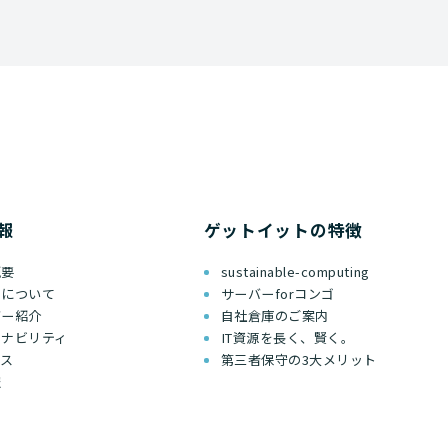
報
ゲットイットの特徴
概要
sustainable-computing
ちについて
サーバーforコンゴ
バー紹介
自社倉庫のご案内
テナビリティ
IT資源を長く、賢く。
セス
第三者保守の3大メリット
報