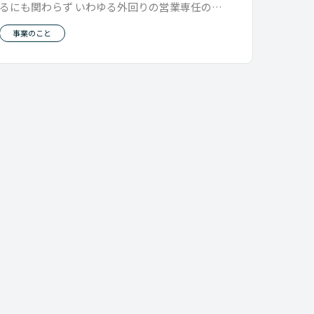
るにも関わらず いわゆる外回りの営業専任の人
がいなかった会社です。 一応営業
事業のこと