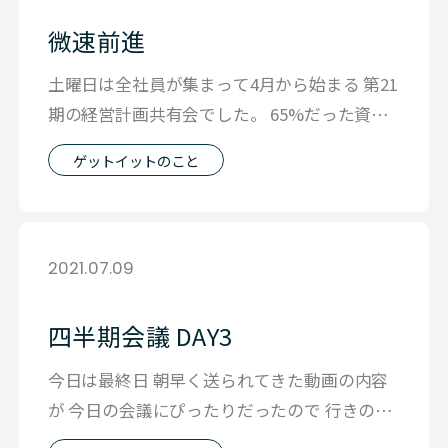
微速前進
土曜日は全社員が集まって4月から始まる 第21
期の経営計画共有会でした。 65%だった資料
も突貫工事で90%まで(僕の中
ゲットイットのこと
2021.07.09
四半期会議 DAY3
今日は最終日 朝早く送られてきた動画の内容
が 今日の会議にぴったりだったので 行きの電
車の中で翻訳と字幕付をお願いしたり