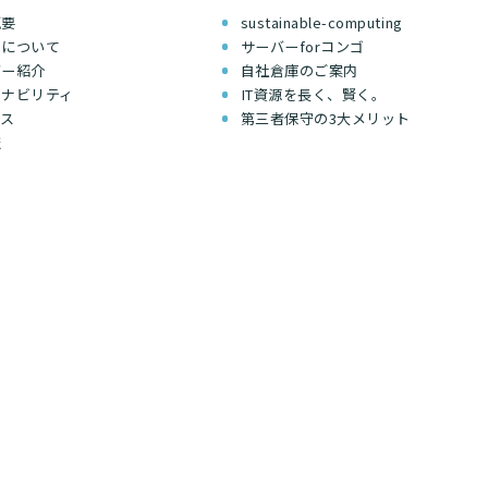
概要
sustainable-computing
ちについて
サーバーforコンゴ
バー紹介
自社倉庫のご案内
テナビリティ
IT資源を長く、賢く。
セス
第三者保守の3大メリット
報