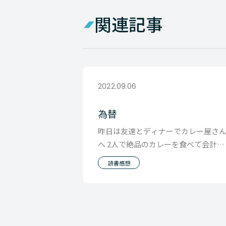
関連記事
2022.09.06
為替
昨日は友達とディナーでカレー屋さ
へ 2人で絶品のカレーを食べて会計は
合計で３０００円弱。 1ドル140円と
読書感想
ると2人で