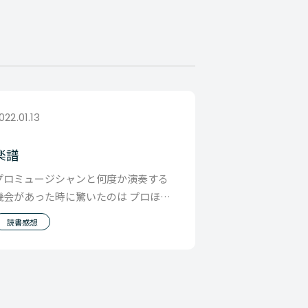
022.01.13
楽譜
プロミュージシャンと何度か演奏する
機会があった時に驚いたのは プロほど
楽譜を大切にしていることでした。 ま
読書感想
ず基本のきは