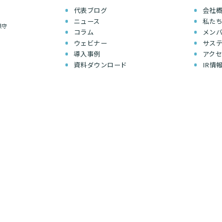
代表ブログ
会社
ニュース
私た
保守
コラム
メン
ウェビナー
サス
導入事例
アク
資料ダウンロード
IR情