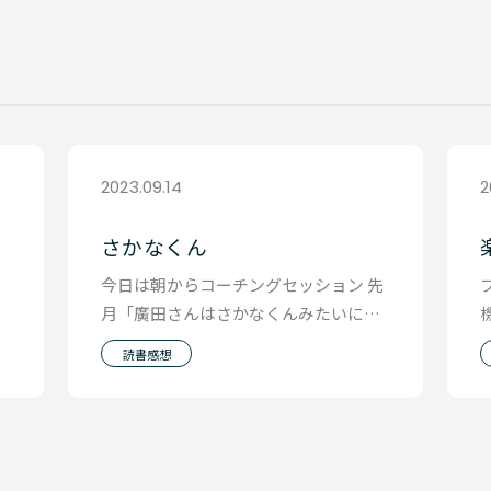
2023.09.14
2
さかなくん
ん
今日は朝からコーチングセッション 先
月「廣田さんはさかなくんみたいに好
す
きなことを追求して生きていくのが 似
読書感想
合ってると思う