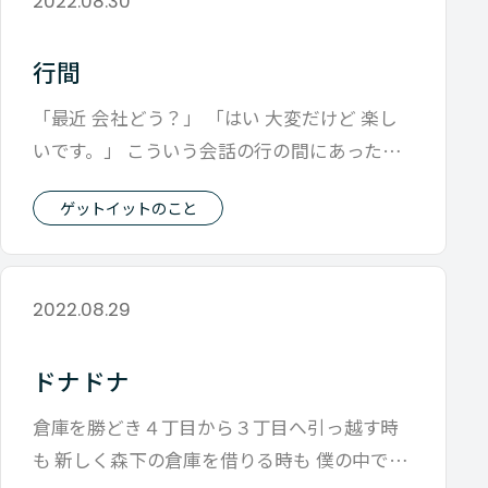
2022.08.30
行間
「最近 会社どう？」 「はい 大変だけど 楽し
いです。」 こういう会話の行の間にあった
「間」 そこには音としては聞こえな
ゲットイットのこと
2022.08.29
ドナドナ
倉庫を勝どき４丁目から３丁目へ引っ越す時
も 新しく森下の倉庫を借りる時も 僕の中で注