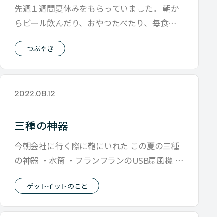
先週１週間夏休みをもらっていました。 朝か
らビール飲んだり、おやつたべたり、毎食小
麦粉系だったりと 普段とは違う食生活を
つぶやき
2022.08.12
三種の神器
今朝会社に行く際に鞄にいれた この夏の三種
の神器 ・水筒 ・フランフランのUSB扇風機 ・
キンカン 水筒は通年で必要だけ
ゲットイットのこと