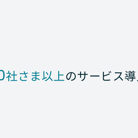
0
社さま以上
のサービス導