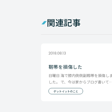
関連記事
2018.08.13
靭帯を損傷した
日曜日 海で膝内側側副靱帯を損傷し
した。 で、今は家からブログ書いて
す。 足怪我して一番初めに思ったこ
ゲットイットのこと
「こんどは