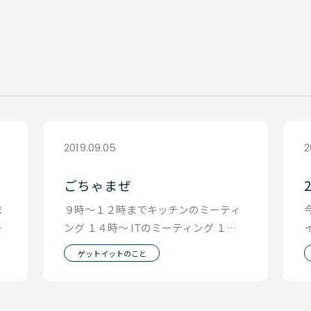
2019.09.05
2
ごちゃまぜ
ま
９時〜１２時までキッチンのミーティ
ま
ング １４時〜 ITのミーティング １６
と
時〜 父の会社のミーティング で隙間時
ゲットイットのこと
間に自分