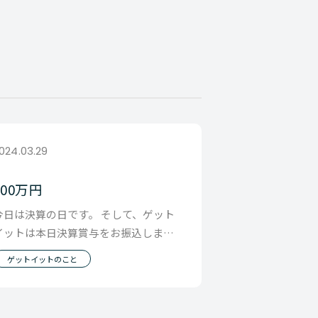
024.03.29
200万円
今日は決算の日です。 そして、ゲット
イットは本日決算賞与をお振込しまし
た。 今日のタイトルはその金額につい
ゲットイットのこと
てです。 会社