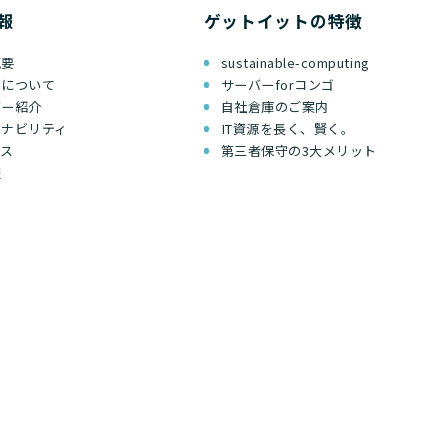
報
ゲットイットの特徴
概要
sustainable-computing
ちについて
サーバーforコンゴ
バー紹介
自社倉庫のご案内
テナビリティ
IT資源を長く、賢く。
セス
第三者保守の3大メリット
報