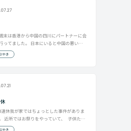
.07.27
末
週末は香港から中国の四川にパートナーに会
行ってました。 日本にいると中国の悪い側
ニュースが多いように思えます
ぶやき
.07.21
連休
3連休我が家ではちょっとした事件がありま
。 近所ではお祭りをやっていて、 子供たち
々お友達とお祭りに行くとの
ぶやき