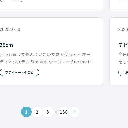
2026.07.16
2026
25cm
デ
ずっと買うか悩んでいたのが家で使ってる オー
今日
ディオシステム Sonos の ウーファー Sub mini そ
をし
れをこの前の
うで
プライベートのこと
挑
1
2
3
…
130