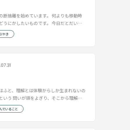
動
の断捨離を始めています。 何よりも移動時
どうにかしたいものです。 今日だとだいた
時間が移動時間です。 家を引
ぶやき
.07.31
解
はふと、理解とは体験からしか生まれないの
という 問いが頭をよぎり、そこから理解す
はどういうことなのか につい
んでいること