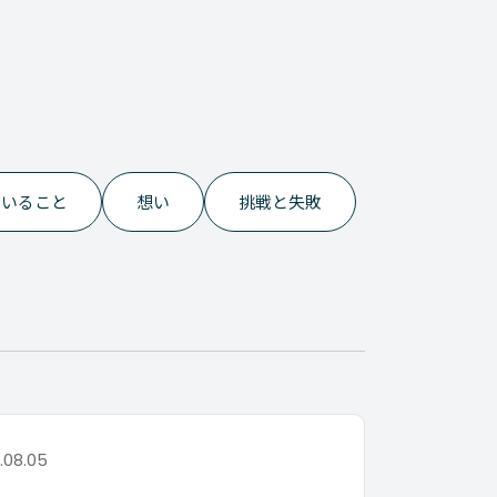
でいること
想い
挑戦と失敗
.08.05