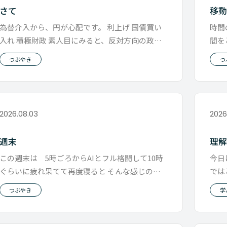
さて
移
為替介入から、円が心配です。 利上げ 国債買い
時間
入れ 積極財政 素人目にみると、反対方向の政策
間を
を 同時にやっているように見
い4
つぶやき
つ
2026.08.03
2026
週末
理
この週末は 5時ごろからAIとフル格闘して10時
今日
ぐらいに疲れ果てて再度寝ると そんな感じの２
では
日間でした。 扱える情報の量
ると
つぶやき
学