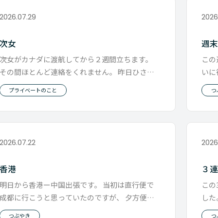
2026.07.29
2026
次女
週
次女がカナダに渡航してから２週間立ちます。
この
その間ほとんど連絡をくれません。 昨日ひさし
いに
ぶりに連絡来たと思ったら 「悪い
面の
プライベートのこと
つ
2026.07.22
2026
香港
３
明日から香港ー中国出張です。 当初は直行便で
この
成都に行こうと思っていたのですが、 夕方便し
した
かなくて1日無駄にするので 早朝
は各
つぶやき
つ