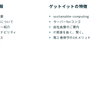
報
ゲットイットの特徴
概要
sustainable-computing
ちについて
サーバーforコンゴ
バー紹介
自社倉庫のご案内
テナビリティ
IT資源を長く、賢く。
セス
第三者保守の3大メリット
報