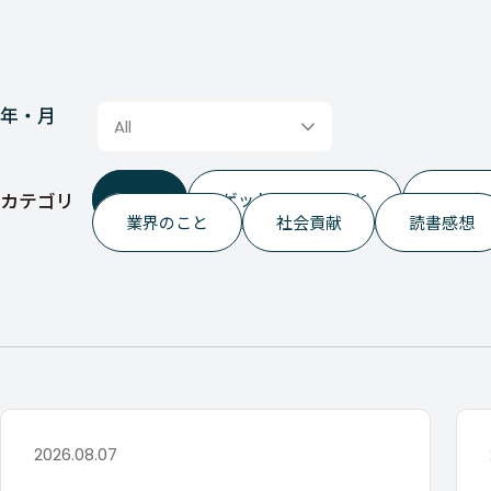
年・月
All
カテゴリ
ALL
ゲットイットのこと
つぶや
業界のこと
社会貢献
読書感想
2026.08.07