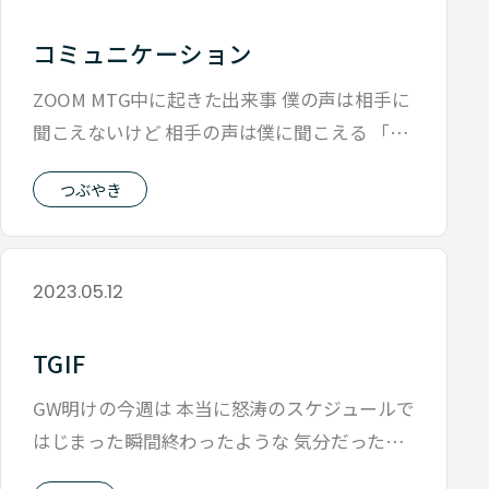
コミュニケーション
ZOOM MTG中に起きた出来事 僕の声は相手に
聞こえないけど 相手の声は僕に聞こえる 「聞
こえない」という特殊な状況で
つぶやき
2023.05.12
TGIF
GW明けの今週は 本当に怒涛のスケジュールで
はじまった瞬間終わったような 気分だったの
ですが 必死に生きた結果喉元過ぎ