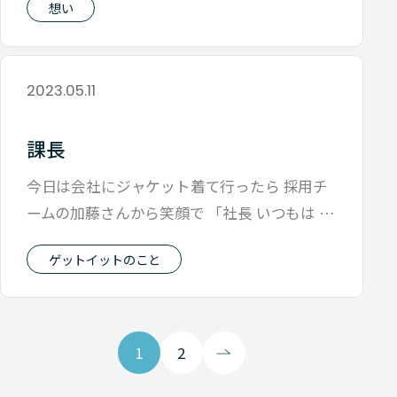
想い
2023.05.11
課長
今日は会社にジャケット着て行ったら 採用チ
ームの加藤さんから笑顔で 「社長 いつもは 課
長っぽいけど 今日は社長っぽいで
ゲットイットのこと
1
2