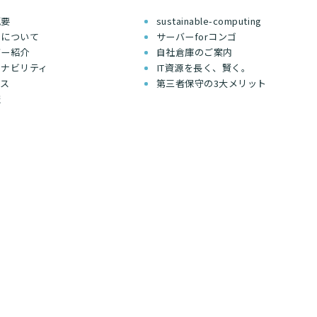
概要
sustainable-computing
ちについて
サーバーforコンゴ
バー紹介
自社倉庫のご案内
テナビリティ
IT資源を長く、賢く。
セス
第三者保守の3大メリット
報