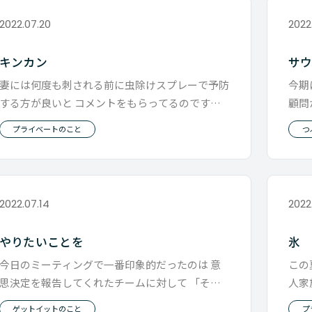
2022.07.20
2022
キンカン
サ
妻には何度も刺される前に虫除けスプレーで予防
今期
する方が良いと コメントをもらってるのです
顧問
が、習慣化することができず 結局マ
もの
プライベートのこと
つ
2022.07.14
2022
やりたいことを
氷
今日のミーティングで一番印象的だったのは 意
この
思決定を報告してくれたチームに対して 「それ
人家
って本当にやりたいことだったの？
すが
ゲットイットのこと
プ