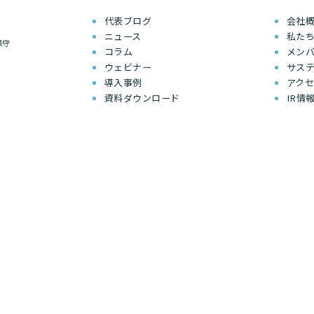
代表ブログ
会社
ニュース
私た
保守
コラム
メン
ウェビナー
サス
導入事例
アク
資料ダウンロード
IR情