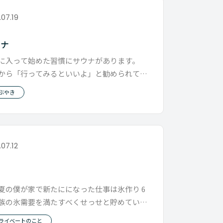
.07.19
ウナ
に入って始めた習慣にサウナがあります。
から「行ってみるといいよ」と勧められて、
は試しと思い行ったところ
ぶやき
.07.12
夏の僕が家で新たにになった仕事は氷作り 6
族の氷需要を満たすべくせっせと貯めていま
、 冷蔵庫の標準機能だけで
ライベートのこと