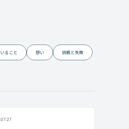
でいること
想い
挑戦と失敗
.07.27