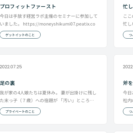
プロフィットファースト
忙
今日は手放す経営ラボ主催のセミナーに参加して
ここ
いました。 https://moneyshikumi07.peatix.co
忙し
が、
ゲットイットのこと
つ
2022.07.25
2022
足の裏
斧
我が家の4人娘たちは夏休み。 妻が出掛けに残し
今日
た末っ子（７歳）への宿題が 「汚い」ところを
社内
掃除しておいてね。 お昼を食べ
http
プライベートのこと
つ