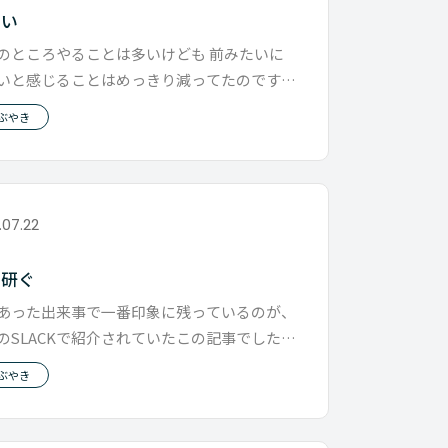
しい
のところやることは多いけども 前みたいに
いと感じることはめっきり減ってたのです
 今日は久しぶりに忙しいという
ぶやき
.07.22
を研ぐ
あった出来事で一番印象に残っているのが、
のSLACKで紹介されていたこの記事でした。
s://note
ぶやき