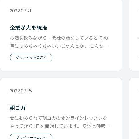
2022.07.21
企業が人を統治
お酒を飲みながら、会社の話をしていると その
時にはめちゃくちゃいいじゃんとか、 こんなこ
と気をつけないとと思っても 翌朝
ゲットイットのこと
2022.07.15
朝ヨガ
妻に勧められて朝ヨガのオンラインレッスンを
やってから1日を開始しています。 身体と呼吸と
心とが一体になっていく そんな
プライベートのこと