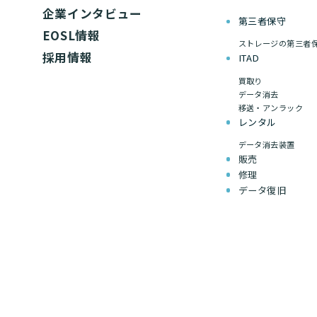
企業インタビュー
第三者保守
EOSL情報
ストレージの第三者
採用情報
ITAD
買取り
データ消去
移送・アンラック
レンタル
データ消去装置
販売
修理
データ復旧