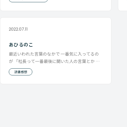
2022.07.11
あひるのこ
最近いわれた言葉のなかで 一番気に入ってるの
が 「社長って一番最後に聞いた人の言葉とか 最
近読んだ本の意見に寄りがちです
読書感想