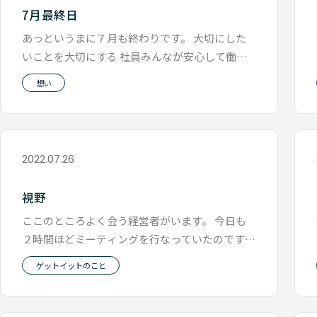
7月最終日
あっというまに７月も終わりです。 大切にした
いことを大切にする 社員みんなが安心して働け
る そんな会社にしていくために
想い
2022.07.26
視野
ここのところよく会う経営者がいます。 今日も
２時間ほどミーティングを行なっていたのです
が、 IT機器のみならず、社会全体
ゲットイットのこと