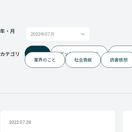
年・月
2022年07月
カテゴリ
ALL
ゲットイットのこと
つぶや
業界のこと
社会貢献
読書感想
2022.07.29