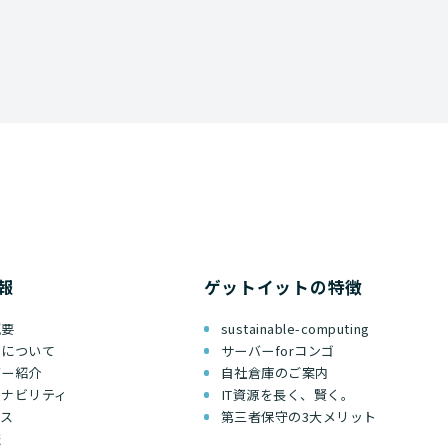
報
ゲットイットの特徴
概要
sustainable-computing
ちについて
サーバーforコンゴ
バー紹介
自社倉庫のご案内
テナビリティ
IT資源を長く、賢く。
セス
第三者保守の3大メリット
報