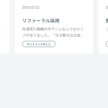
2020.01.22
2
リファーラル採用
よ
先週見た動画の中でこんなふうなセリ
れ
フがありました。 「なぜ膨大な広告費
をかけ、求人広告をだし、 見たことも
ゲットイットのこと
ない人の中から