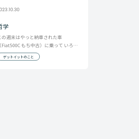
023.10.30
哲学
この週末はやっと納車された車
（Fiat500C もち中古）に乗って いろい
ろと考えることが多かった週末でし
ゲットイットのこと
た。 特に感じ