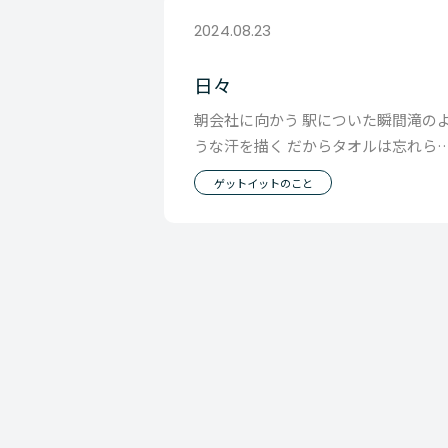
2024.08.23
日々
朝会社に向かう 駅についた瞬間滝の
うな汗を描く だからタオルは忘れら
ない必須アイテム。 5分ほどするとお
ゲットイットのこと
目当ての電車