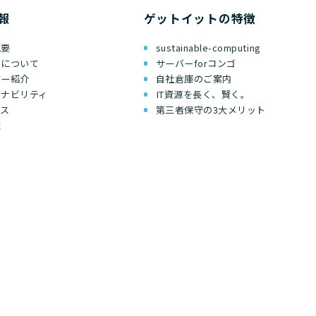
報
ゲットイットの特徴
概要
sustainable-computing
ちについて
サーバーforコンゴ
バー紹介
自社倉庫のご案内
テナビリティ
IT資源を長く、賢く。
セス
第三者保守の3大メリット
報