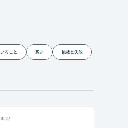
でいること
想い
挑戦と失敗
.10.27