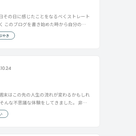
乱
日その日に感じたことをなるべくストレート
く このブログを書き始めた時から自分のな
 守っているガイドラインです
ぶやき
.10.24
末
週末はこの先の人生の流れが変わるかもしれ
 そんな不思議な体験をしてきました。 非日
ぎるのと感じたことが多すぎ
い