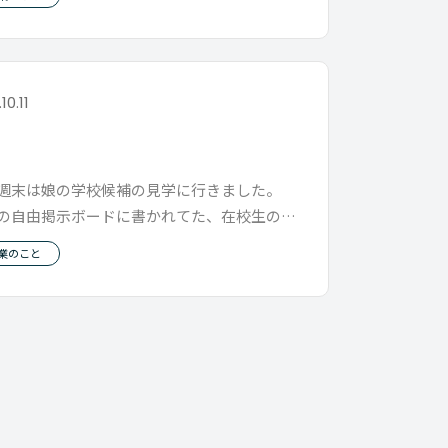
10.11
週末は娘の学校候補の見学に行きました。
の自由掲示ボードに書かれてた、在校生の俳
 僕の心はワシ掴みされました
業のこと