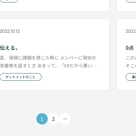
2022.10.12
2022.
伝える。
0点
昔、現場に課題を感じた時に メンバーに現状の
この
改善策を話すとき 決まって、「XXだから悪い、
そこ
XXXXすべき」 といった構文
句に
ゲットイットのこと
事
1
2