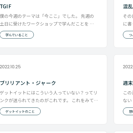
TGIF
混
僕の今週のテーマは「今ここ」でした。 先週の
その
土日に受けたワークショップで学んだことを 実
に書
践してみる。そんな毎日で思い返し
かで
学んでいること
つ
2022.10.25
2022
ブリリアント・ジャーク
週
ゲットイットにはこういう人っていない？ってリ
この
ンクが送られてきたのがこれです。 これをみて、
ない
一番響いたのが最下部の文書 「
常す
ゲットイットのこと
想