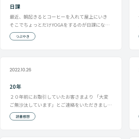
日課
最近、朝起きるとコーヒーを入れて屋上にいき
そこでちょっとだけYOGAをするのが日課になっ
ています。 太陽を感じて 風を
つぶやき
2022.10.26
20年
２０年前にお取引していたお客さまより 「大変
ご無沙汰しています」とご連絡をいただきまし
た。 勝どきを通ったときにふと「ゲ
読書感想