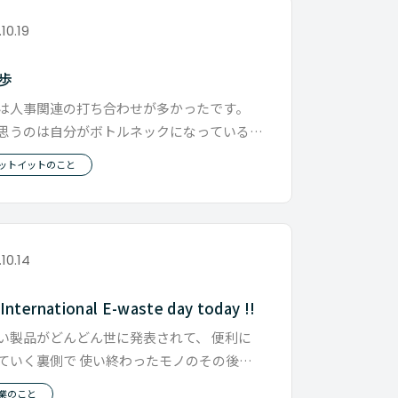
10.19
2歩
は人事関連の打ち合わせが多かったです。
思うのは自分がボトルネックになっているこ
 僕のところがクビレすぎてて
ットイットのこと
.10.14
 International E-waste day today !!
い製品がどんどん世に発表されて、 便利に
ていく裏側で 使い終わったモノのその後を
ていくと 巡り巡って遠く離れ
業のこと