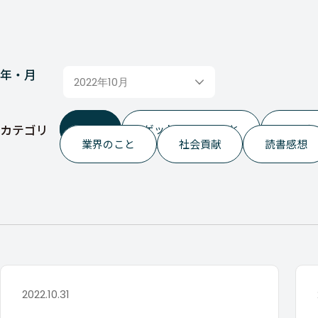
年・月
2022年10月
カテゴリ
ALL
ゲットイットのこと
つぶや
業界のこと
社会貢献
読書感想
2022.10.31