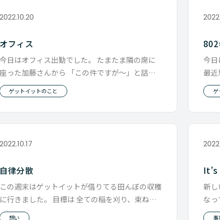
2022.10.20
2022.
オフィス
80
今日はオフィス出勤でした。 たまたま隣の席に
今日
座った加藤さんから 「この件ですが〜」と話し
最近
かけられてみて やっぱり オンラ
と。
ゲットイットのこと
ゲ
2022.10.17
2022
自律分散
It’s
この週末はゲットイットが借りてる田んぼの収穫
新し
に行きました。 目標は 全ての稲を刈り、束ね
なっ
て、干す事。 そしてそれに伴う作
追っ
想い
事