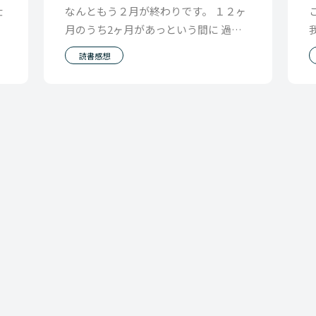
仕
なんともう２月が終わりです。 １２ヶ
ジ
月のうち2ヶ月があっという間に 過ぎ
元
去ってしまいました（涙） 今月一番心
読書感想
に残ったのが