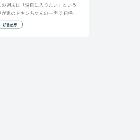
この週末は「温泉に入りたい」という
我が家のドキンちゃんの一声で 日帰り
で温泉に行こうとなり箱根に行ってき
読書感想
ました。 まず