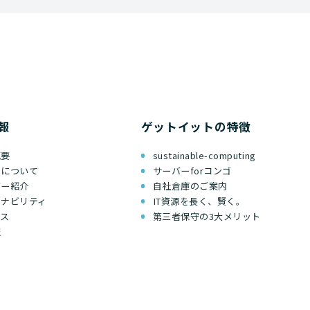
報
ゲットイットの特徴
概要
sustainable-computing
ちについて
サーバーforコンゴ
バー紹介
自社倉庫のご案内
テナビリティ
IT資源を長く、賢く。
セス
第三者保守の3大メリット
報