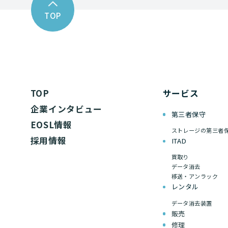
TOP
TOP
サービス
企業インタビュー
第三者保守
EOSL情報
ストレージの第三者
採用情報
ITAD
買取り
データ消去
移送・アンラック
レンタル
データ消去装置
販売
修理