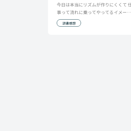
今日は本当にリズムが作りにくくて 
事って流れに乗ってやってるイメー
で その流れが休みで途切れるごとに 
読書感想
のところまで