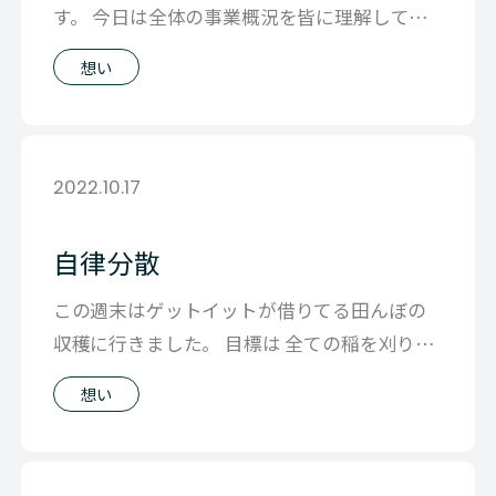
す。 今日は全体の事業概況を皆に理解しても
らい足元の状態を把握しつつ、 4月から
想い
2022.10.17
自律分散
この週末はゲットイットが借りてる田んぼの
収穫に行きました。 目標は 全ての稲を刈り、
束ねて、干す事。 そしてそれに伴う作
想い