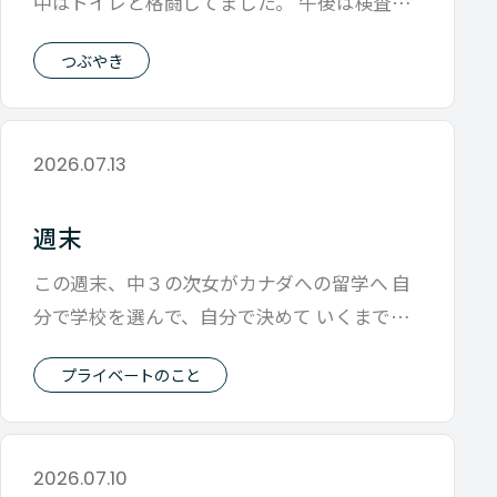
中はトイレと格闘してました。 午後は検査本
番 鎮静剤を入れられるたびに、 何
つぶやき
2026.07.13
週末
この週末、中３の次女がカナダへの留学へ 自
分で学校を選んで、自分で決めて いくまでは
余裕だったけど、 飛行場について、荷
プライベートのこと
2026.07.10