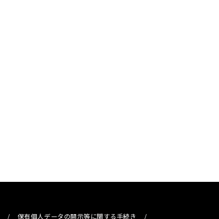
/
保有個人データの開示等に関する手続き
/