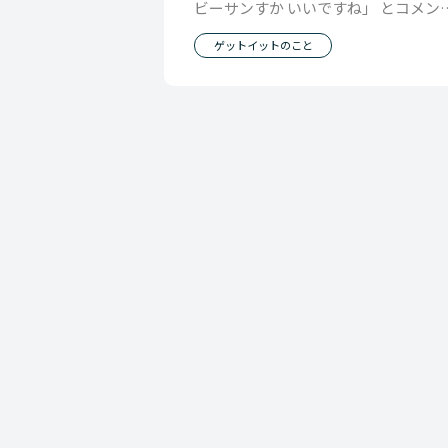
ビーサンすか いいですね」 とコメン
くれて もう夏だしビーサンでしょ と
ゲットイットのこと
もってま