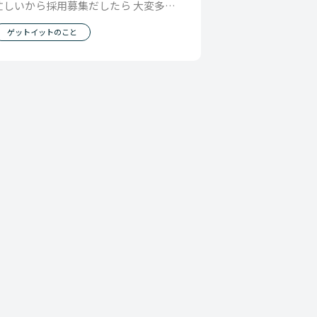
忙しいから採用募集だしたら 大変多く
の応募 組織が大きくなるにつれて ツン
ゲットイットのこと
ツルテン