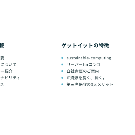
報
ゲットイットの特徴
概要
sustainable-computing
ちについて
サーバーforコンゴ
バー紹介
自社倉庫のご案内
テナビリティ
IT資源を長く、賢く。
セス
第三者保守の3大メリット
報