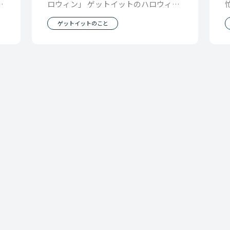
ト
ロウィン」 ゲットイットのハロウィン
お
は 顔を白く塗るのがデフォルト 結構思
ゲットイットのこと
い切った仮