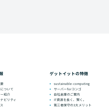
報
ゲットイットの特徴
概要
sustainable-computing
ちについて
サーバーforコンゴ
バー紹介
自社倉庫のご案内
テナビリティ
IT資源を長く、賢く。
セス
第三者保守の3大メリット