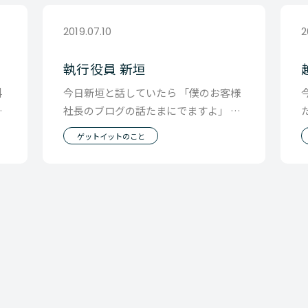
2019.07.10
2
執行役員 新垣
料
今日新垣と話していたら 「僕のお客様
楽
社長のブログの話たまにでますよ」 と
ン
聞いたので、今日は その新垣の話を書
ゲットイットのこと
いてみよう