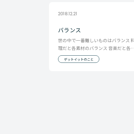
2018.12.21
バランス
世の中で一番難しいものはバランス 
理だと各素材のバランス 音楽だと各
器のバランス 技術部と営業部のバラ
ゲットイットのこと
ス 会社全体