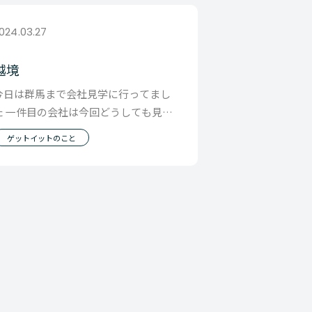
024.03.27
越境
今日は群馬まで会社見学に行ってまし
た 一件目の会社は今回どうしても見た
かった 産業廃棄物業界の優良企業 二件
ゲットイットのこと
目は伊香保の