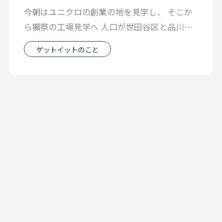
今朝はユニクロの創業の地を見学し、 そこか
ら獺祭の工場見学へ 人口が世田谷区と品川区
を足したぐらいの県から 世界に出てい
ゲットイットのこと