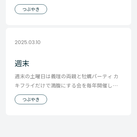
ます。」 から始まった会話でしたが 忙
つぶやき
2025.03.10
週末
週末の土曜日は義理の両親と牡蠣パーティ カ
キフライだけで満腹にする会を毎年開催して
おり 土曜日はどんな日でした。 牡蠣フ
つぶやき