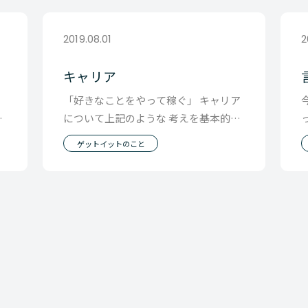
2019.08.01
2
キャリア
「好きなことをやって稼ぐ」 キャリア
尊
について上記のような 考えを基本的に
も
持っていたのですが 今朝、電車の中で
ゲットイットのこと
読んでた本に