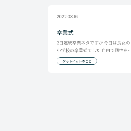
2022.03.16
卒業式
2日連続卒業ネタですが 今日は長女の
小学校の卒業式でした 自由で個性を
重する学校らしく 卒業生はおもいお
ゲットイットのこと
いの格好で