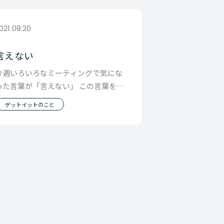
021.08.20
言えない
今週いろいろなミーティングで気にな
った言葉が「言えない」 この言葉を聞
くと結婚して初めての妻との喧嘩？ 喧
ゲットイットのこと
嘩とよんでいい