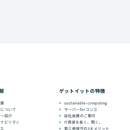
報
ゲットイットの特徴
概要
sustainable-computing
ちについて
サーバーforコンゴ
バー紹介
自社倉庫のご案内
テナビリティ
IT資源を長く、賢く。
セス
第三者保守の3大メリット