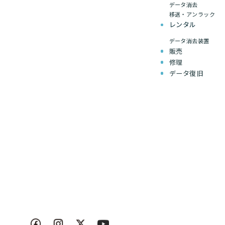
データ消去
移送・アンラック
レンタル
データ消去装置
販売
修理
データ復旧