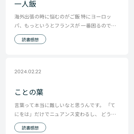
一人飯
海外出張の時に悩むのがご飯 特にヨーロッ
パ、もっというとフランスが 一番困るのです
が 昨夜も悩みました一人での夕ご飯 今
読書感想
2024.02.22
ことの葉
言葉って本当に難しいなと思うんです。 「て
にをは」だけでニュアンス変わるし、 どうい
う漢字を選択するかでも 文章の雰囲気
読書感想