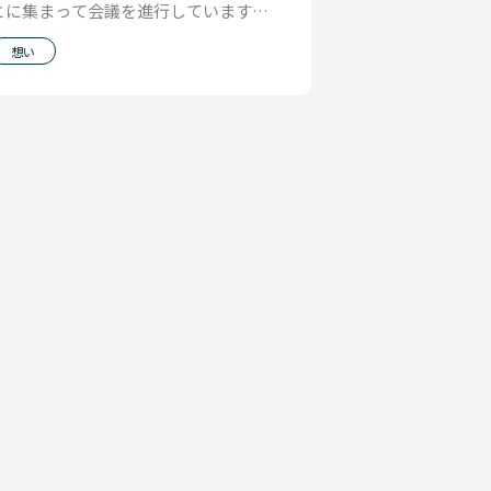
とに集まって会議を進行しています。
ゲットイットでは各人が担ってる仕事
想い
の役割ごとに