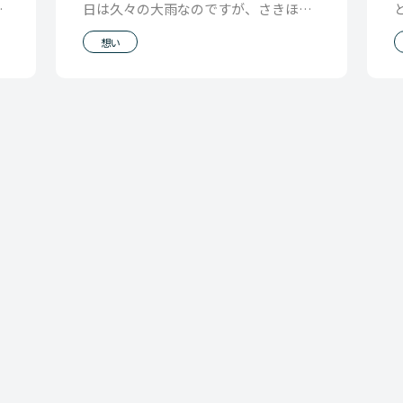
い
日は久々の大雨なのですが、さきほど
あ
滑って転びました。 何年かぶりにで
想い
す。 見てい