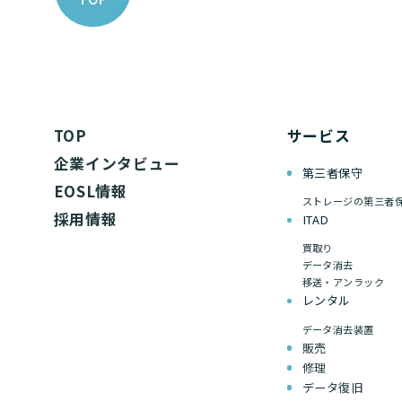
TOP
サービス
企業インタビュー
第三者保守
EOSL情報
ストレージの第三者
採用情報
ITAD
買取り
データ消去
移送・アンラック
レンタル
データ消去装置
販売
修理
データ復旧