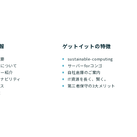
報
ゲットイットの特徴
概要
sustainable-computing
ちについて
サーバーforコンゴ
バー紹介
自社倉庫のご案内
テナビリティ
IT資源を長く、賢く。
セス
第三者保守の3大メリット
報