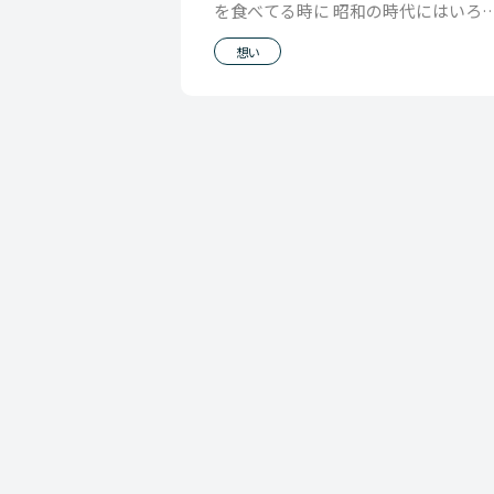
を食べてる時に 昭和の時代にはいろ
ろ今の時代じゃ受け入れがたい事が
想い
ったかもしれない