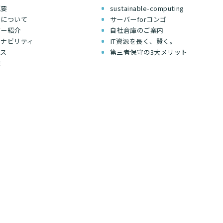
概要
sustainable-computing
ちについて
サーバーforコンゴ
バー紹介
自社倉庫のご案内
テナビリティ
IT資源を長く、賢く。
セス
第三者保守の3大メリット
報