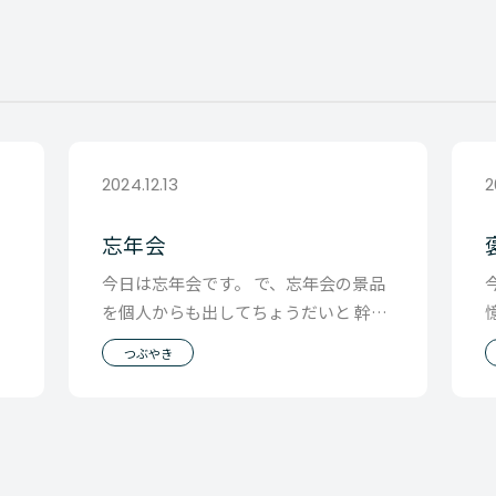
2024.12.13
2
忘年会
今日は忘年会です。 で、忘年会の景品
の
を個人からも出してちょうだいと 幹事
で
からお願いされたので 先週のブラック
つぶやき
フライデーを