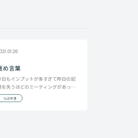
021.01.26
褒め言葉
今日もインプットが多すぎて昨日の記
憶を失うほどのミーティングがあった
のですが、その中で一番覚えているの
つぶやき
は 「今日はなん