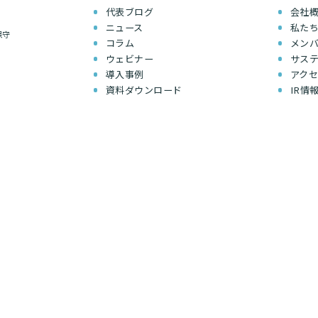
代表ブログ
会社
ニュース
私た
保守
コラム
メン
ウェビナー
サス
導入事例
アク
資料ダウンロード
IR情