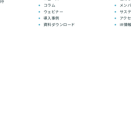
保守
コラム
メン
ウェビナー
サス
導入事例
アク
資料ダウンロード
IR情