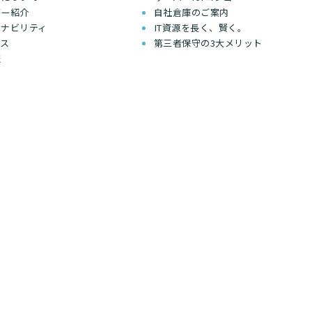
バー紹介
自社倉庫のご案内
テナビリティ
IT資源を長く、賢く。
セス
第三者保守の3大メリット
報