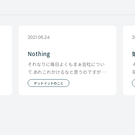
2021.06.24
2
Nothing
せ
それなりに毎日よくもまぁ会社につい
て あれこれかけるなと思うのですが た
プ
まにぽっと抜けて１日を思い出しても
ゲットイットのこと
何も書くこと