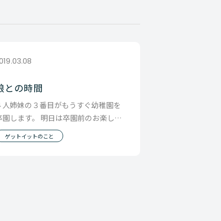
019.03.08
娘との時間
４人姉妹の３番目がもうすぐ幼稚園を
卒園します。 明日は卒園前のお楽しみ
会なんです。 今朝、会社行く前に 「明
ゲットイットのこと
日楽しみだね