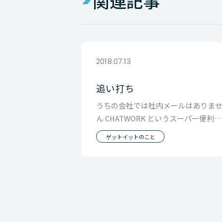
関連記事
2018.07.13
追い打ち
うちの会社では社内メールはありま
ん CHATWORK というスーパー便利な
ツールを使ってるからです。 グルー
ゲットイットのこと
でのやり