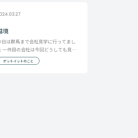
024.03.27
越境
今日は群馬まで会社見学に行ってまし
た 一件目の会社は今回どうしても見た
かった 産業廃棄物業界の優良企業 二件
ゲットイットのこと
目は伊香保の