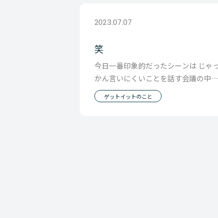
2023.07.07
笑
今日一番印象的だったシーンは じゃ
かん言いにくいことを話す会議の中
起きた 「笑」のタイミングでした。 
ゲットイットのこと
いにくいこと