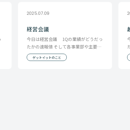
2025.07.09
2
経営会議
っ
今日は経営会議 1Qの業績がどうだっ
で
たかの速報値 そして各事業部や主要部
言
門からの発表を行い 全社で全体の事業
ゲットイットのこと
の状況につ