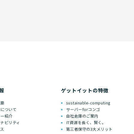
報
ゲットイットの特徴
概要
sustainable-computing
ちについて
サーバーforコンゴ
バー紹介
自社倉庫のご案内
テナビリティ
IT資源を長く、賢く。
セス
第三者保守の3大メリット