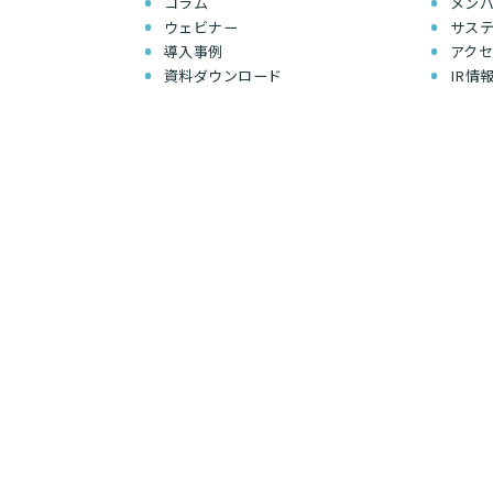
コラム
メン
ウェビナー
サス
導入事例
アク
資料ダウンロード
IR情