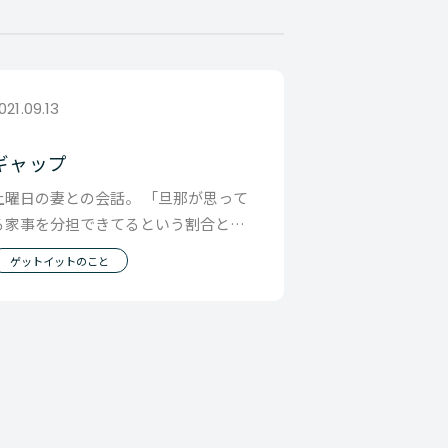
021.09.13
ギャップ
土曜日の妻との会話。 「旦那が思って
る家事を分担できてるという割合と妻
が思ってるそれは違う」って テレビを
ゲットイットのこと
みたと聞き、そ