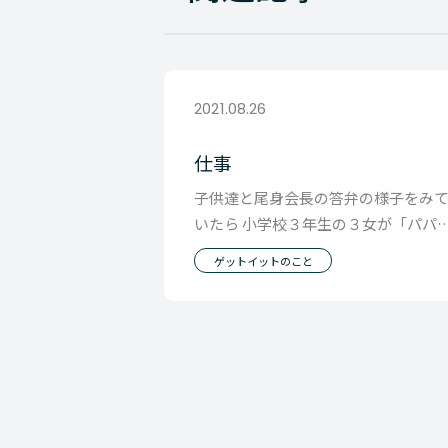
2021.08.26
仕事
子供達と尾身会長の答弁の様子をみ
いたら 小学校３年生の３女が「パパ
いていい？」 というので「何？」と
ゲットイットのこと
したら 話の内