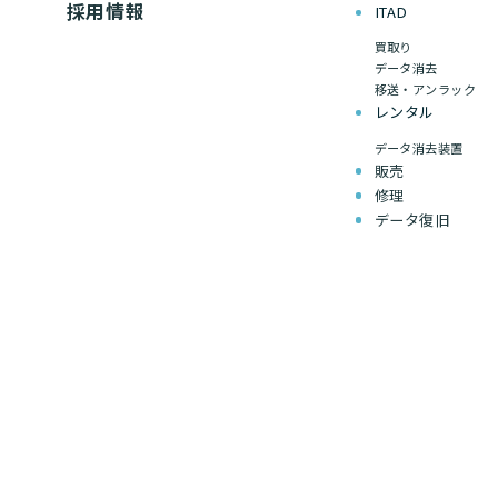
採用情報
ITAD
買取り
データ消去
移送・アンラック
レンタル
データ消去装置
販売
修理
データ復旧