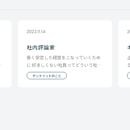
2022.11.14
2
社内評論家
て
長く安定した経営をこなっていくため
聞
に 好ましくない社員ってどういう社員
返
なのか？ ゲットイットではたまにそう
ゲットイットのこと
いう話を皆でし