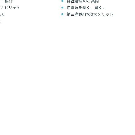
バー紹介
自社倉庫のご案内
テナビリティ
IT資源を長く、賢く。
セス
第三者保守の3大メリット
報