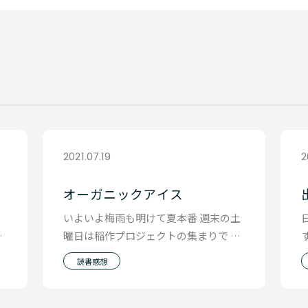
2021.07.19
2
オーガニックアイス
いよいよ梅雨も明けて夏本番 週末の土
い
曜日は稲作プロジェクトの集まりで 茨
城県は鹿島市まで雑草とりに そして日
読書感想
曜日はビニー