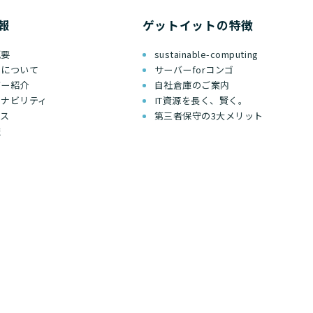
報
ゲットイットの特徴
概要
sustainable-computing
ちについて
サーバーforコンゴ
バー紹介
自社倉庫のご案内
テナビリティ
IT資源を長く、賢く。
セス
第三者保守の3大メリット
報