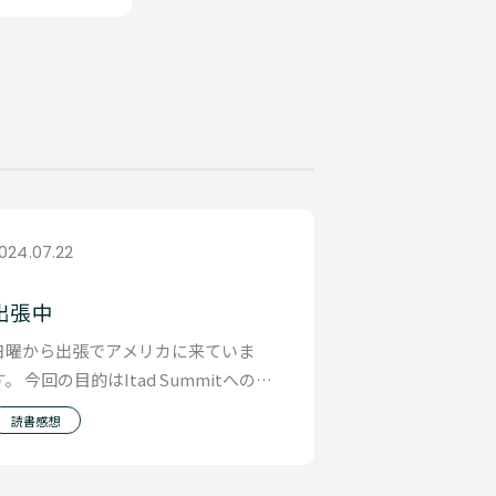
024.07.22
出張中
日曜から出張でアメリカに来ていま
す。 今回の目的はItad Summitへの参
加 世界的にIT機器の処分は廃棄が多い
読書感想
のが