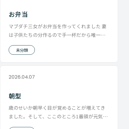
お弁当
マブダチ三女がお弁当を作ってくれました 妻
は子供たちの分作るので手一杯だから唯一ス
パムおむすびの時だけ恵んでくれるので、
未分類
2026.04.07
朝型
歳のせいか朝早く目が覚めることが増えてき
ました。そして、ここのところ1番頭が元気な
うちに1番ややっこしいことをAIボット