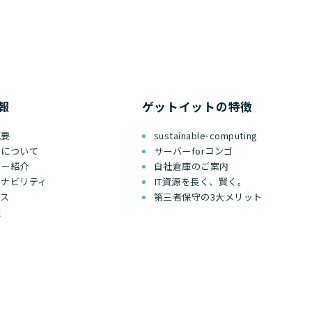
報
ゲットイットの特徴
概要
sustainable-computing
ちについて
サーバーforコンゴ
バー紹介
自社倉庫のご案内
テナビリティ
IT資源を長く、賢く。
セス
第三者保守の3大メリット
報