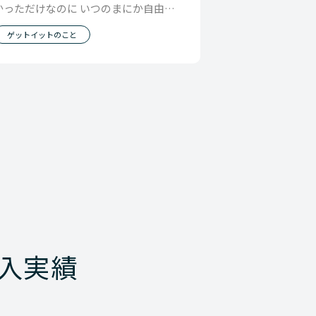
かっただけなのに いつのまにか自由で
あることが 会社の戦略になってくると
ゲットイットのこと
自由である
入実績