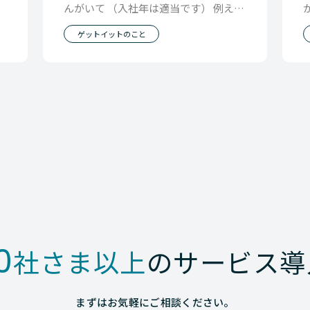
が
んがいて （入社年は適当です） 例えば
同じ範囲の仕事を任せられてるとして
ゲットイットのこと
も ゲットイ
0
社さま以上
のサービス導
まずはお気軽にご相談ください。