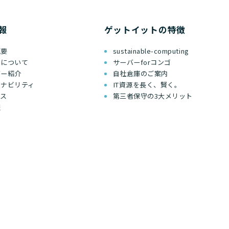
報
ゲットイットの特徴
概要
sustainable-computing
ちについて
サーバーforコンゴ
バー紹介
自社倉庫のご案内
テナビリティ
IT資源を長く、賢く。
セス
第三者保守の3大メリット
報