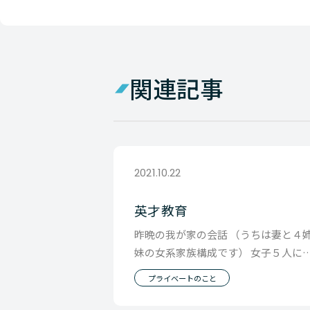
関連記事
2021.10.22
英才教育
昨晩の我が家の会話 （うちは妻と４
妹の女系家族構成です） 女子５人に
るどういう人がタイプか？という会
プライベートのこと
話。 もちろん「