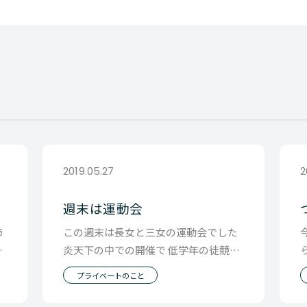
2019.05.27
2
週末は運動会
姉
この週末は長女と三女の運動会でした
よ
炎天下の中での開催で 低学年の徒競走
や 親の競技は中止となったのですが 暑
プライベートのこと
さを忘れて