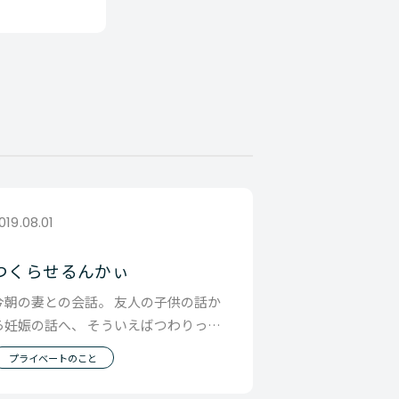
019.08.01
つくらせるんかぃ
今朝の妻との会話。 友人の子供の話か
ら妊娠の話へ、 そういえばつわりって
どんなだったっけ？ とか話してたら 妻
プライベートのこと
が初めての