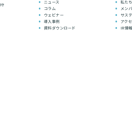
ニュース
私た
保守
コラム
メン
ウェビナー
サス
導入事例
アク
資料ダウンロード
IR情