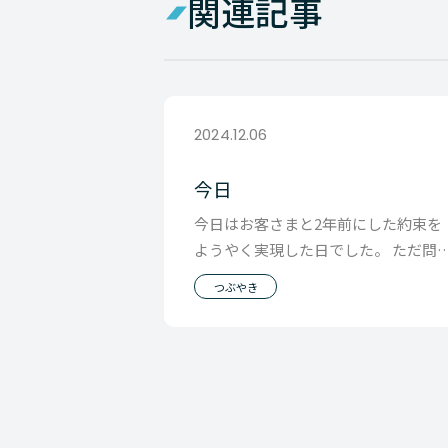
関連記事
2024.12.06
今日
今日はお客さまと2年前にした約束を
ようやく実現した日でした。 ただ問
があって、では次となると、 予定が
つぶやき
いぶ先になっ