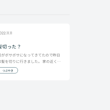
022.11.11
髪切った？
髪がボサボサになってきてたので昨日
は髪を切りに行きました。 家の近くの
美容院だとなんかちょっと違うんだよ
つぶやき
なと思って やっ