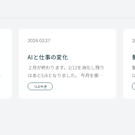
2026.02.27
2
AIと仕事の変化
２月が終わります。2/12を消化し残り
題
はあと5/6となりました。 今月を振り
だ
返ると、AIと仕事の変化が 直近で一番
つぶやき
ホット