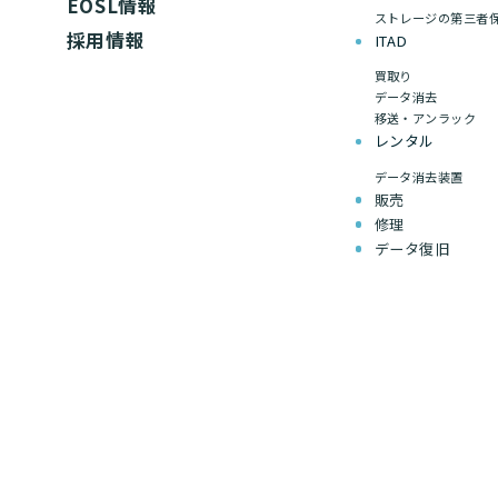
EOSL情報
ストレージの第三者
採用情報
ITAD
買取り
データ消去
移送・アンラック
レンタル
データ消去装置
販売
修理
データ復旧