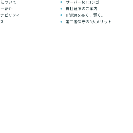
ちについて
サーバーforコンゴ
バー紹介
自社倉庫のご案内
テナビリティ
IT資源を長く、賢く。
セス
第三者保守の3大メリット
報