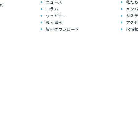
ニュース
私た
保守
コラム
メン
ウェビナー
サス
導入事例
アク
資料ダウンロード
IR情