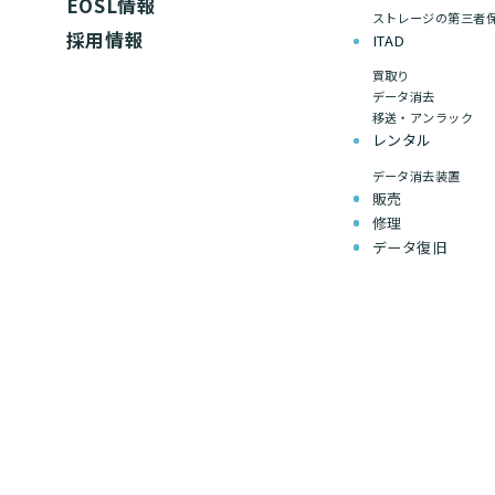
EOSL情報
ストレージの第三者
採用情報
ITAD
買取り
データ消去
移送・アンラック
レンタル
データ消去装置
販売
修理
データ復旧