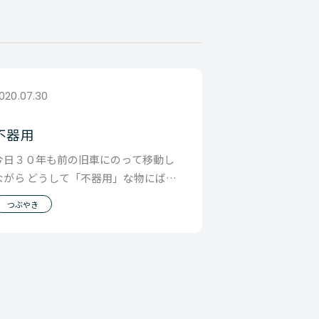
020.07.30
不器用
今日３０年も前の旧車にのって移動し
ながら どうして「不器用」な物にばか
り惹かれるんだろう そんなことを考え
つぶやき
ていました 車