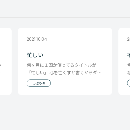
2021.10.04
2
忙しい
い
何ヶ月に１回か使ってるタイトルが
さ
「忙しい」 心を亡くすと書くからダメ
だとか 人にはそう言いたくなるけど 僕
つぶやき
にも忙しいと感