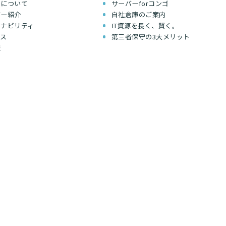
ちについて
サーバーforコンゴ
バー紹介
自社倉庫のご案内
テナビリティ
IT資源を長く、賢く。
セス
第三者保守の3大メリット
報