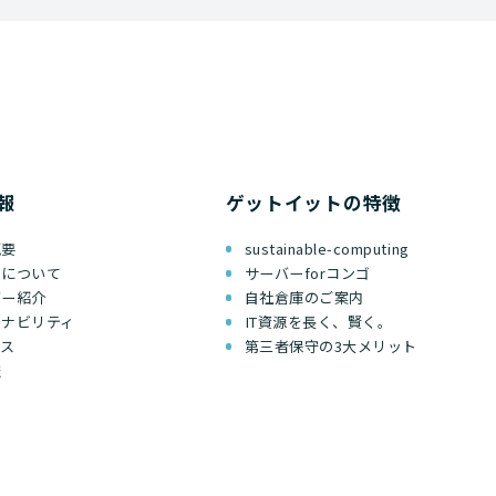
報
ゲットイットの特徴
概要
sustainable-computing
ちについて
サーバーforコンゴ
バー紹介
自社倉庫のご案内
テナビリティ
IT資源を長く、賢く。
セス
第三者保守の3大メリット
報