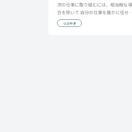
次の仕事に取り組むには、相当暇な
合を除いて 自分の仕事を誰かに任せ
新しい仕事に 取り組む必要がでてき
つぶやき
すが ここで