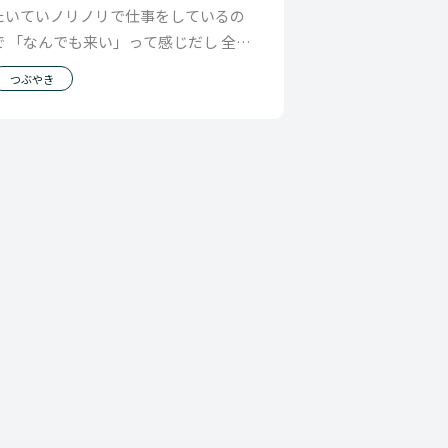
たいていノリノリで仕事をしているの
で 「なんでも来い」って感じだし 全部
やれることはやっとくからと思って仕
つぶやき
事をしてるので