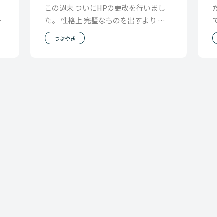
場
この週末 ついにHPの更改を行いまし
て
た。 性格上 完璧なものを出すより 完
ま
成形の半分すぎたら公開してしまい あ
つぶやき
とは走りな