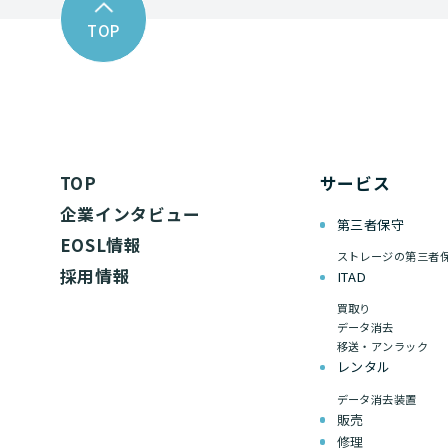
TOP
TOP
サービス
企業インタビュー
第三者保守
EOSL情報
ストレージの第三者
採用情報
ITAD
買取り
データ消去
移送・アンラック
レンタル
データ消去装置
販売
修理