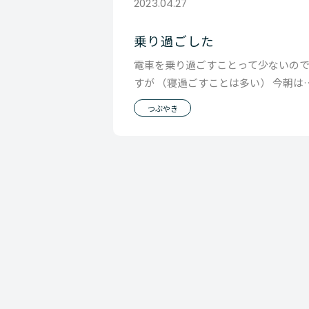
2023.04.27
乗り過ごした
電車を乗り過ごすことって少ないの
すが （寝過ごすことは多い） 今朝は
がついたら二重橋前にいたんです。 
つぶやき
のMBTIタ