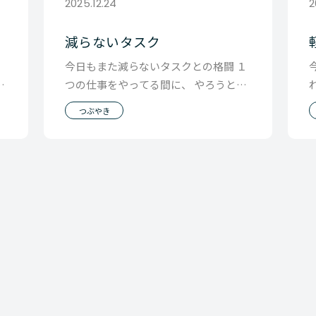
2025.12.24
2
減らないタスク
で
今日もまた減らないタスクとの格闘 １
気
つの仕事をやってる間に、 やろうとお
僕
もってて忘れていたことを２つ思い出
つぶやき
すので、 やっ