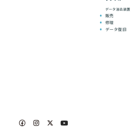
データ消去装置
販売
修理
データ復旧