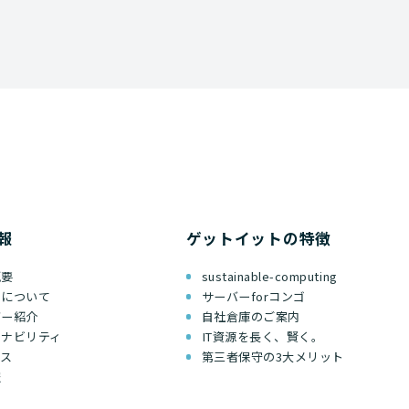
報
ゲットイットの特徴
概要
sustainable-computing
ちについて
サーバーforコンゴ
バー紹介
自社倉庫のご案内
テナビリティ
IT資源を長く、賢く。
セス
第三者保守の3大メリット
報