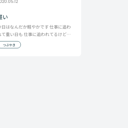
020.05.12
軽い
今日はなんだか軽やかです 仕事に追わ
れて重い日も 仕事に追われてるけど軽
い日もあります その違いって「やって
つぶやき
る仕事がどう