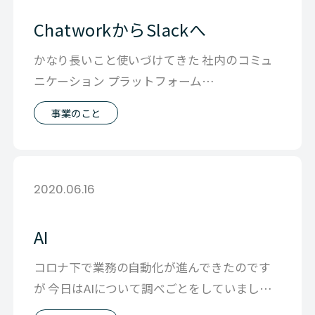
ChatworkからSlackへ
かなり長いこと使いづけてきた 社内のコミュ
ニケーション プラットフォーム
「Chatwork」 まだ人数が少ない時から使
事業のこと
2020.06.16
AI
コロナ下で業務の自動化が進んできたのです
が 今日はAIについて調べごとをしていました
うちのサービスの提供のしかたは オ