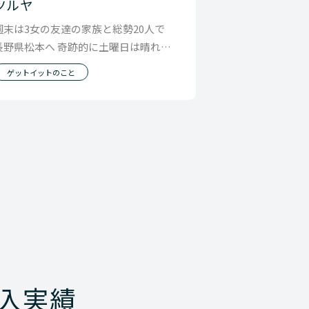
ツルヤ
週末は3女の友達の家族と総勢20人で
長野県松本へ 奇跡的に土曜日は晴れ
て、アルプス公園は楽しいし 空気もき
ゲットイットのこと
れいで、たまに
入実績