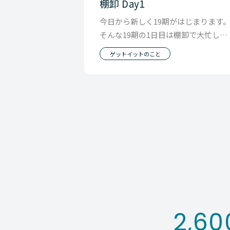
棚卸 Day1
今日から新しく19期がはじまります
そんな19期の1日目は棚卸で大忙しの
１日でした。 棚卸は 1. 商品の棚卸 2.
ゲットイットのこと
2,60