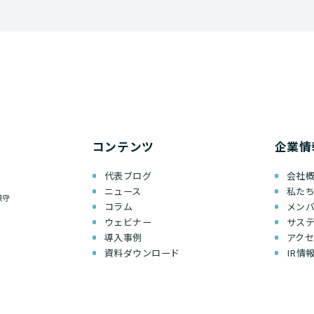
コンテンツ
企業情
代表ブログ
会社
ニュース
私た
保守
コラム
メン
ウェビナー
サス
導入事例
アク
資料ダウンロード
IR情