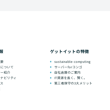
報
ゲットイットの特徴
概要
sustainable-computing
ちについて
サーバーforコンゴ
バー紹介
自社倉庫のご案内
テナビリティ
IT資源を長く、賢く。
セス
第三者保守の3大メリット
報