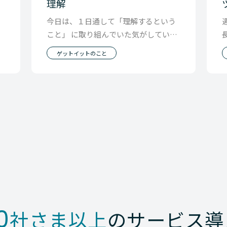
理解
。
今日は、１日通して「理解するという
こと」 に取り組んでいた気がしていま
す。 そう言えばゲットイットのget it
ゲットイットのこと
の由来
0
社さま以上
のサービス導