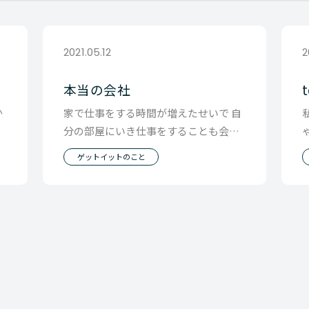
2021.05.12
2
本当の会社
か
家で仕事をする時間が増えたせいで 自
分の部屋にいき仕事をすることも会社
に
に行くというようになったからか 子供
ゲットイットのこと
たちに会社に行