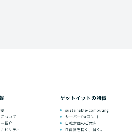
報
ゲットイットの特徴
概要
sustainable-computing
ちについて
サーバーforコンゴ
バー紹介
自社倉庫のご案内
テナビリティ
IT資源を長く、賢く。