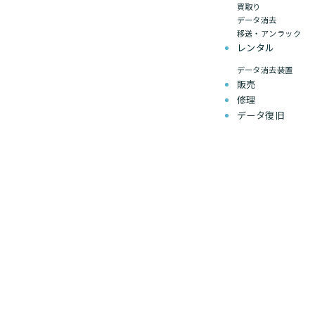
買取り
データ消去
移送・アンラック
レンタル
データ消去装置
販売
修理
データ復旧