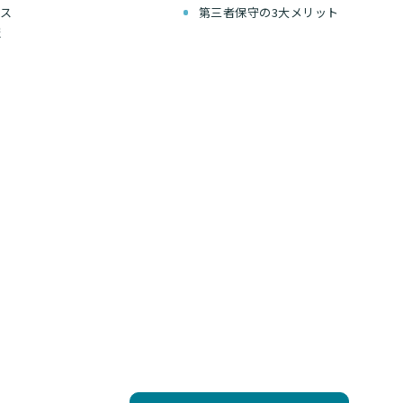
セス
第三者保守の3大メリット
報