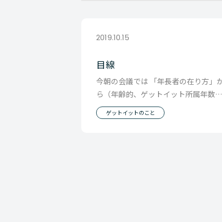
2019.10.15
目線
今朝の会議では 「年長者の在り方」
ら（年齢的、ゲットイット所属年数
的） 未来の組織の在り方みたいな話
ゲットイットのこと
発展していきまし