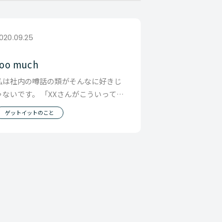
020.09.25
too much
私は社内の噂話の類がそんなに好きじ
ゃないです。 「XXさんがこういって
た」とか 「XXさんはきっと大変だと思
ゲットイットのこと
うよ」 など