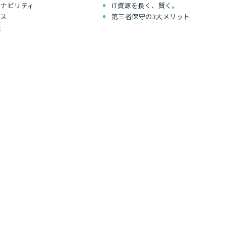
テナビリティ
IT資源を長く、賢く。
セス
第三者保守の3大メリット
報