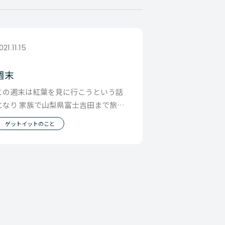
021.11.15
週末
この週末は紅葉を見に行こうという話
になり 家族で山梨県富士吉田まで旅行
に行きました。 夫婦で無計画で出来事
ゲットイットのこと
に対して柔軟な