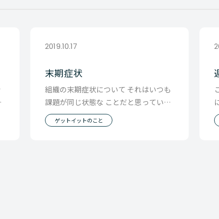
2019.10.17
2
末期症状
分
組織の末期症状について それはいつも
ー
課題が同じ状態な ことだと思っていま
い
す。 当社の課題は 「ＸＸＸＸＸＸＸが
ゲットイットのこと
課題」 と