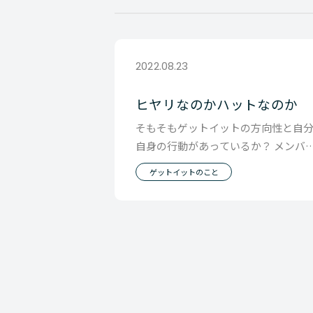
2022.08.23
ヒヤリなのかハットなのか
そもそもゲットイットの方向性と自
自身の行動があっているか？ メンバ
にいろいろと話す立場として、 そう
ゲットイットのこと
う機会があるご