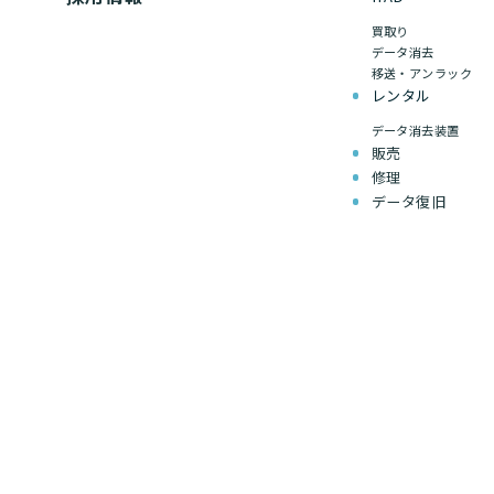
買取り
データ消去
移送・アンラック
レンタル
データ消去装置
販売
修理
データ復旧