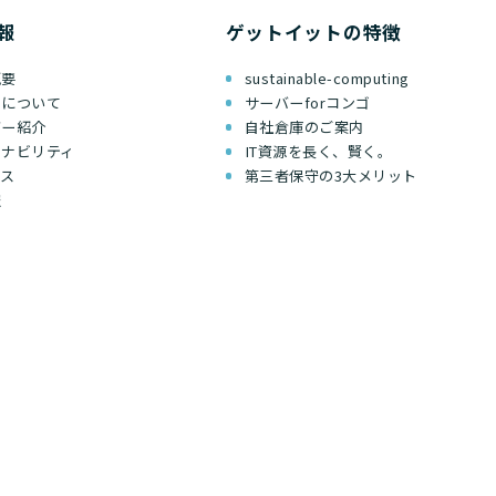
報
ゲットイットの特徴
概要
sustainable-computing
ちについて
サーバーforコンゴ
バー紹介
自社倉庫のご案内
テナビリティ
IT資源を長く、賢く。
セス
第三者保守の3大メリット
報