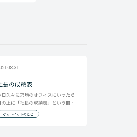
021.08.31
社長の成績表
今日久々に築地のオフィスにいったら
机の上に「社長の成績表」という冊子
が これは顧問会計事務所の古田土会計
ゲットイットのこと
さんが 作って