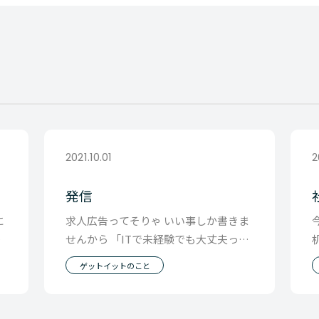
2021.10.01
2
発信
に
求人広告ってそりゃ いい事しか書きま
に
せんから 「ITで未経験でも大丈夫って
ン
本当なの？」って思って ゲットイット
ゲットイットのこと
HPに来て