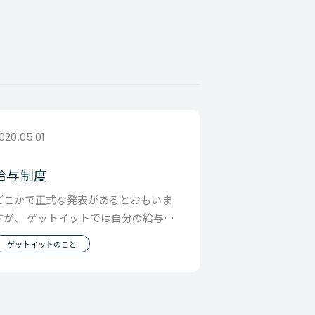
020.05.01
給与制度
どこかで正式な発表があるとおもいま
すが、 ゲットイットでは自分の給与に
ついて 自分で決めるの第一歩目として
ゲットイットのこと
新しい昇給制