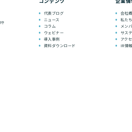
コンテンツ
企業情
代表ブログ
会社
ニュース
私た
保守
コラム
メン
ウェビナー
サス
導入事例
アク
資料ダウンロード
IR情