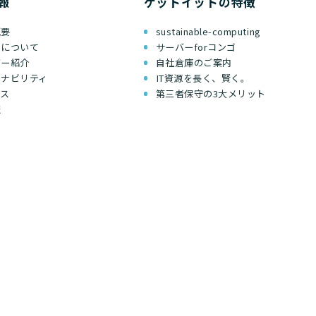
報
ゲットイットの特徴
概要
sustainable-computing
ちについて
サーバーforコンゴ
バー紹介
自社倉庫のご案内
テナビリティ
IT資源を長く、賢く。
セス
第三者保守の3大メリット
報