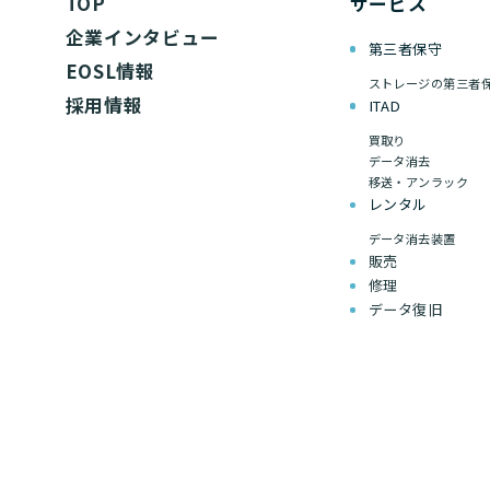
TOP
サービス
企業インタビュー
第三者保守
EOSL情報
ストレージの第三者
採用情報
ITAD
買取り
データ消去
移送・アンラック
レンタル
データ消去装置
販売
修理
データ復旧