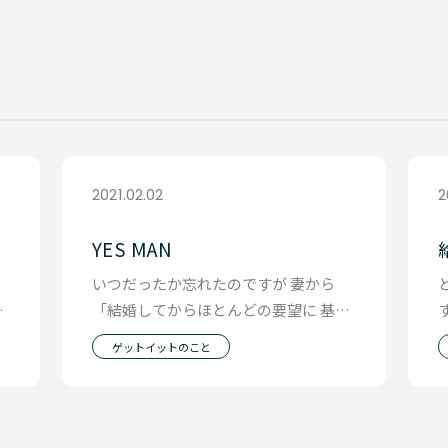
2021.02.02
2
YES MAN
テ
いつだったか忘れたのですが 妻から
な
「結婚してからほとんどの要望に 基本
ク
的に「NO」と言わないよね」 と言わ
ゲットイットのこと
れたことがあり