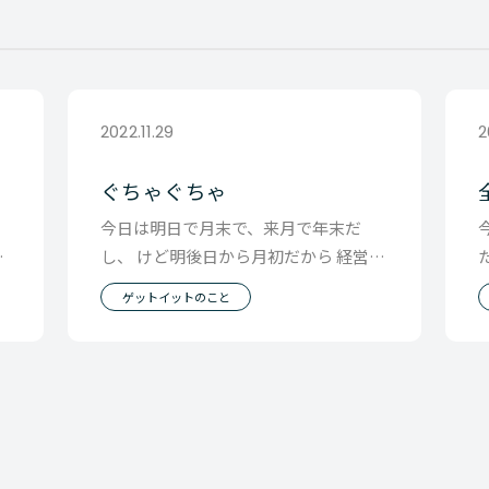
2022.11.29
2
ぐちゃぐちゃ
た
今日は明日で月末で、来月で年末だ
そ
し、 けど明後日から月初だから 経営会
を
議の準備もあるしみたいな状況で 月初
ゲットイットのこと
の事 年末の事