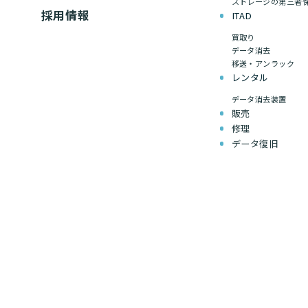
ストレージの第三者
採用情報
ITAD
買取り
データ消去
移送・アンラック
レンタル
データ消去装置
販売
修理
データ復旧