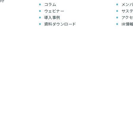
保守
コラム
メン
ウェビナー
サス
導入事例
アク
資料ダウンロード
IR情