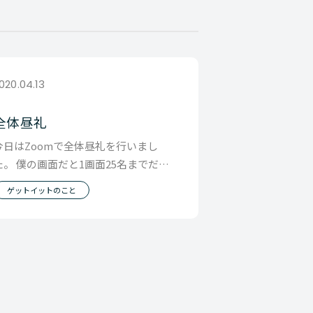
020.04.13
全体昼礼
今日はZoomで全体昼礼を行いまし
た。 僕の画面だと1画面25名までだっ
たので 数画面を行ったり来たり 一部参
ゲットイットのこと
加できなか