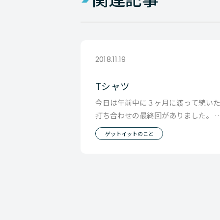
2018.11.19
Tシャツ
今日は午前中に３ヶ月に渡って続い
打ち合わせの最終回がありました。 
のために普段着慣れないジャケット
ゲットイットのこと
着て会社に来たと