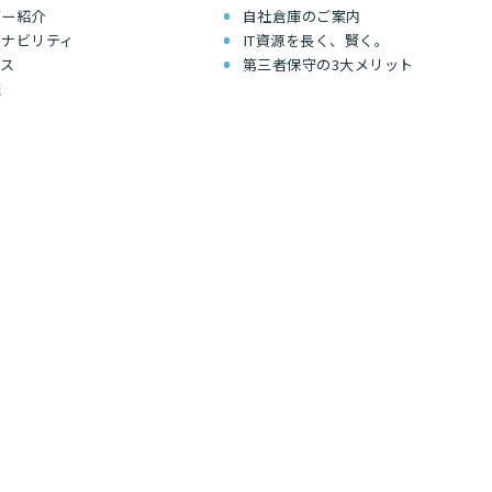
バー紹介
自社倉庫のご案内
テナビリティ
IT資源を長く、賢く。
セス
第三者保守の3大メリット
報