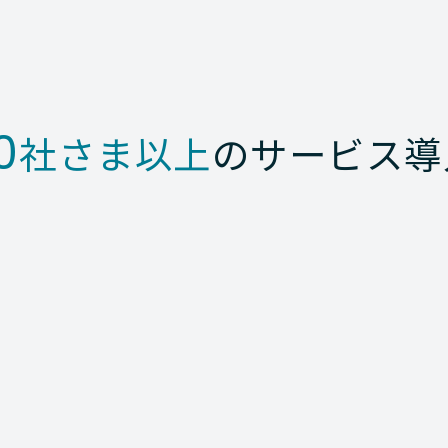
0
社さま以上
のサービス導
rm