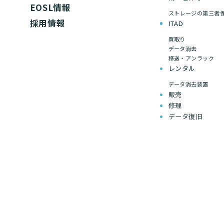
EOSL情報
ストレージの第三者
採用情報
ITAD
買取り
データ消去
移送・アンラック
レンタル
データ消去装置
販売
修理
データ復旧