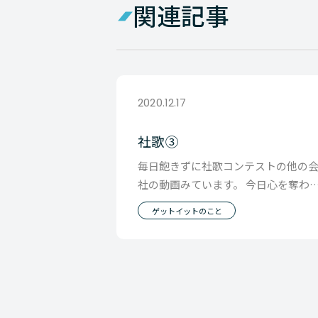
関連記事
2020.12.17
社歌③
毎日飽きずに社歌コンテストの他の
社の動画みています。 今日心を奪わ
たのは「千代田設備」 素朴な動画 素
ゲットイットのこと
な歌声 なん