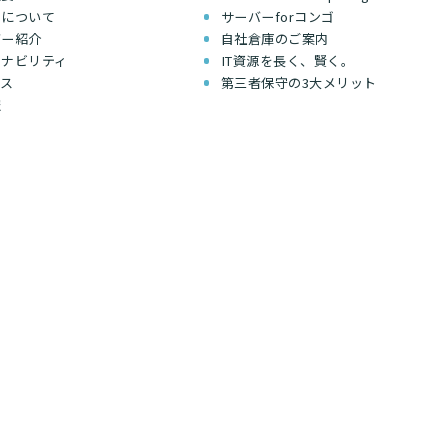
ちについて
サーバーforコンゴ
バー紹介
自社倉庫のご案内
テナビリティ
IT資源を長く、賢く。
セス
第三者保守の3大メリット
報