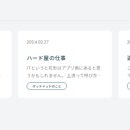
2024.02.27
2
ハード屋の仕事
会
ITというと花形はアプリ側にあると思
れ
うかもしれません。 上流って呼び方も
朴
したりしますしね。 ただ、ハードって
ゲットイットのこと
地味に大切で