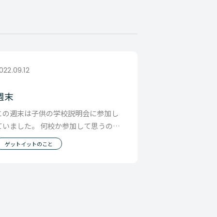
022.09.12
週末
この週末は子供の学校説明会に参加し
ていました。 何校か参加して思うので
すが、 どの学校に行っても ・１人１人
ゲットイットのこと
の個性を大切