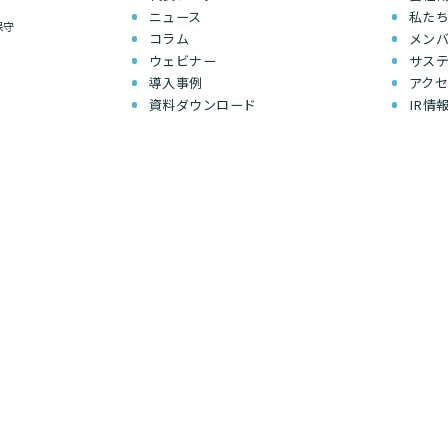
ニュース
私た
保守
コラム
メン
ウェビナー
サス
導入事例
アク
資料ダウンロード
IR情