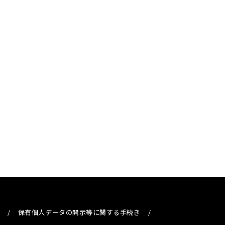
/
保有個人データの開示等に関する手続き
/