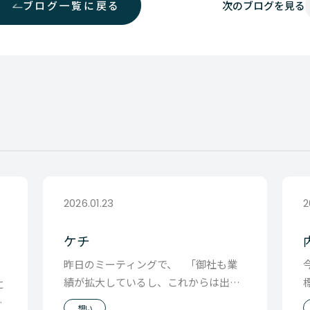
ブログ一覧に戻る
次の
ブログを見る
2026.01.23
2
ケチ
昨日のミーティングで、 「御社も業
績が拡大しているし、これからは出費
に
が嵩むことも増えてくるかもしれませ
グ
想い