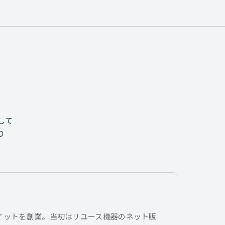
して
り
トイットを創業。当初はリユース機器のネット販