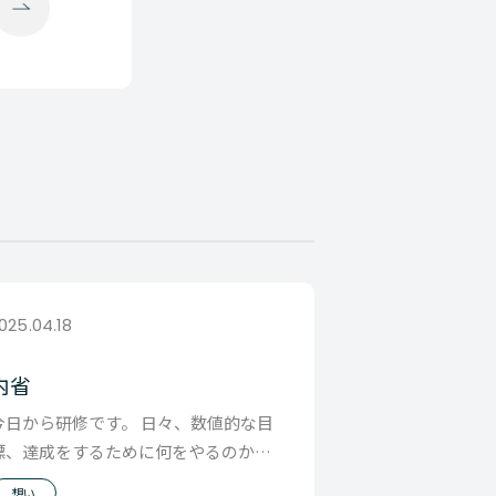
025.04.18
内省
今日から研修です。 日々、数値的な目
標、達成をするために何をやるのか。
タスクを管理して、行動をブラッシュ
想い