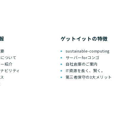
報
ゲットイットの特徴
概要
sustainable-computing
ちについて
サーバーforコンゴ
バー紹介
自社倉庫のご案内
テナビリティ
IT資源を長く、賢く。
セス
第三者保守の3大メリット
報