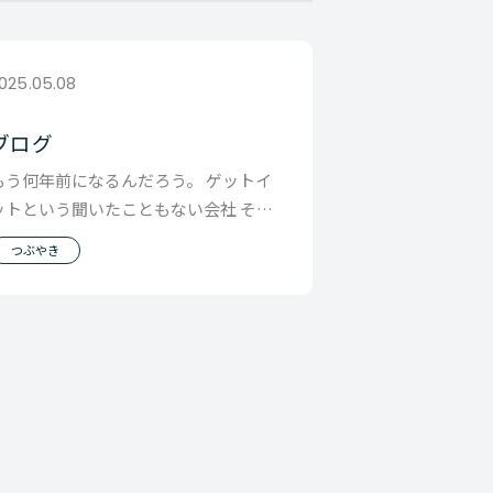
025.05.08
ブログ
もう何年前になるんだろう。 ゲットイ
ットという聞いたこともない会社 そし
て転職先を探した時に考えていなかっ
つぶやき
た業種 その社