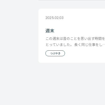
2025.02.03
週末
この週末は昔のことを思い出す時間
とっていました。 長く同じ仕事をし
おり、その都度考え方を 変えてきた
つぶやき
していました。