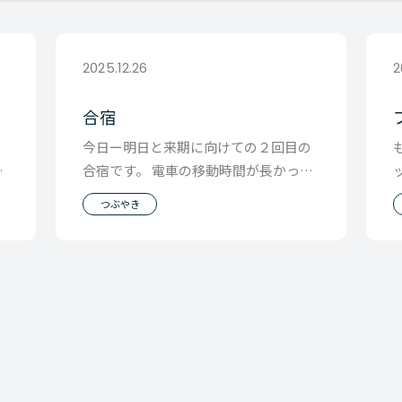
2025.12.26
2
合宿
を
今日ー明日と来期に向けての２回目の
て
合宿です。 電車の移動時間が長かった
り
ので、 本を読もうと思ったのに、 読も
つぶやき
うと思ってた