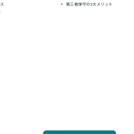
セス
第三者保守の3大メリット
報