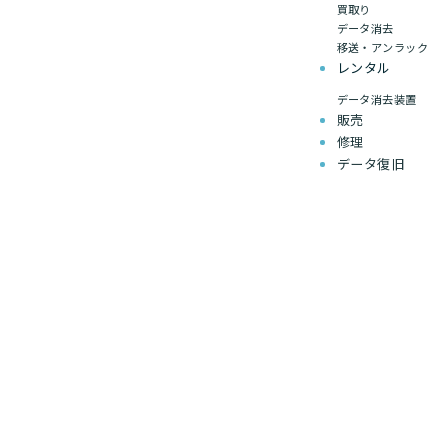
買取り
データ消去
移送・アンラック
レンタル
データ消去装置
販売
修理
データ復旧