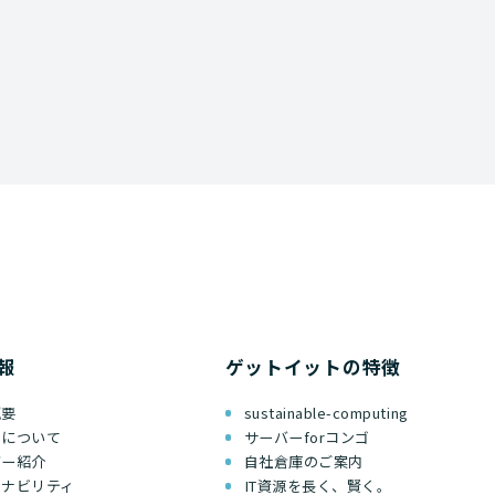
報
ゲットイットの特徴
概要
sustainable-computing
ちについて
サーバーforコンゴ
バー紹介
自社倉庫のご案内
テナビリティ
IT資源を長く、賢く。