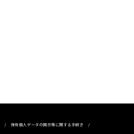
/
保有個人データの開示等に関する手続き
/