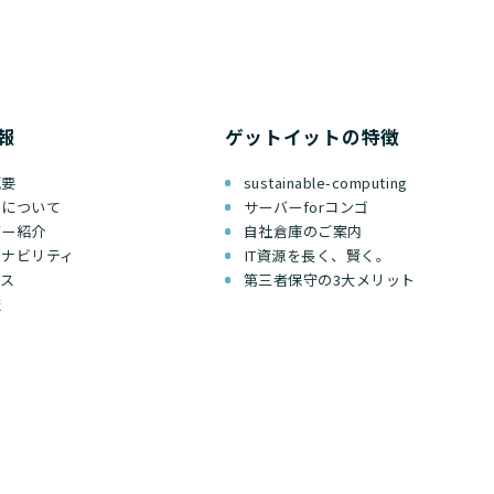
報
ゲットイットの特徴
概要
sustainable-computing
ちについて
サーバーforコンゴ
バー紹介
自社倉庫のご案内
テナビリティ
IT資源を長く、賢く。
セス
第三者保守の3大メリット
報