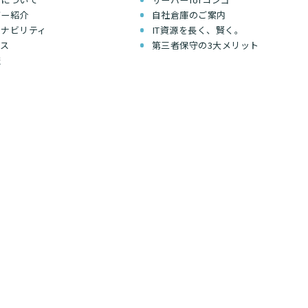
バー紹介
自社倉庫のご案内
テナビリティ
IT資源を長く、賢く。
セス
第三者保守の3大メリット
報