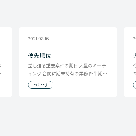
2021.03.16
2
優先順位
じ
差し迫る重要案件の期日 大量のミーテ
。
ィング 合間に期末特有の業務 四半期が
落ち着いて「ふーーーーっ」と息をつ
つぶやき
いたのも束の