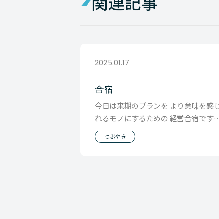
関連記事
2025.01.17
合宿
今日は来期のプランを より意味を感
れるモノにするための 経営合宿です
go to 長野！
つぶやき