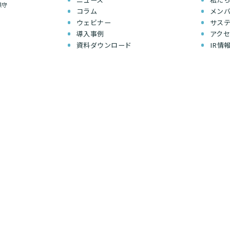
保守
コラム
メン
ウェビナー
サス
導入事例
アク
資料ダウンロード
IR情