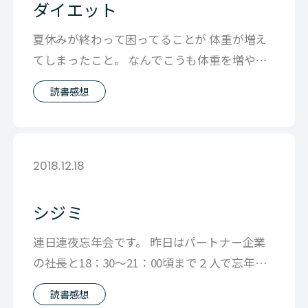
ダイエット
夏休みが終わって困ってることが 体重が増え
てしまったこと。 なんでこうも体重を増やす
のは簡単で 体重を減らすのは大変なの
読書感想
2018.12.18
シジミ
連日連夜忘年会です。 昨日はパートナー企業
の社長と18：30～21：00頃まで２人で忘年
会！ そこから、今度はご縁があっ
読書感想