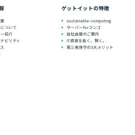
報
ゲットイットの特徴
概要
sustainable-computing
ちについて
サーバーforコンゴ
バー紹介
自社倉庫のご案内
テナビリティ
IT資源を長く、賢く。
セス
第三者保守の3大メリット
報