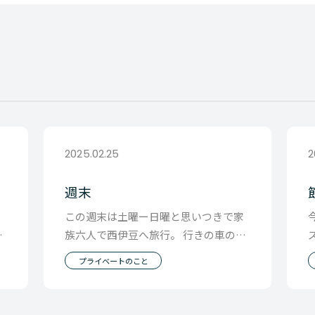
2025.02.25
2
週末
な
この週末は土曜ー日曜と思いつきで家
コ
族六人で西伊豆へ旅行。 行きの車の中
。
では透明の横浜町田付近から大渋滞 動
プライベートのこと
かない車の外に