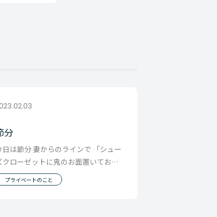
023.02.03
節分
今日は節分 妻からのラインで 「シュー
ズクローゼットに鬼のお面置いておく
から付けて入ってきてくれる？」 と来
プライベートのこと
たので 「マ