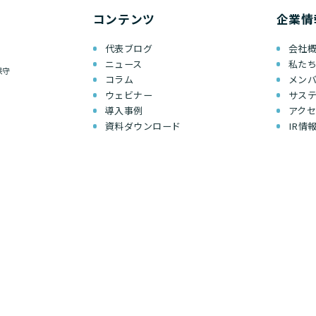
コンテンツ
企業情
代表ブログ
会社
ニュース
私た
保守
コラム
メン
ウェビナー
サス
導入事例
アク
資料ダウンロード
IR情