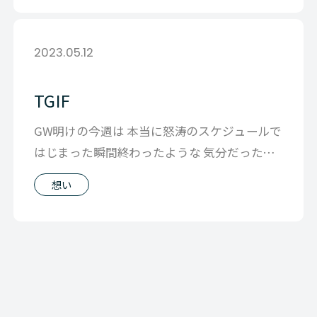
2023.05.12
TGIF
GW明けの今週は 本当に怒涛のスケジュールで
はじまった瞬間終わったような 気分だったの
ですが 必死に生きた結果喉元過ぎ
想い